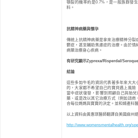
顎裂的機率約是0.7%，是一般族群發
料。
抗精神病藥與懷孕
傳統上抗精神病藥是拿來治療精神分裂
鬱症，甚至輔助焦慮症的治療。由於情
病藥治療身心疾病。
有研究顯示Zyprexa/Risperdal/Ser
結論
這些多如牛毛的資訊代表著多年來大大
的，大家都不希望自己的寶貝遇上風險
當中症狀復發，影響到照顧自己與胎兒
藥、或是改以其它治療方式（例如諮商
合每位媽媽與寶寶的決定。並和婦產科
以上資料由黃惠琪醫師翻譯自美國麻州總醫
http://www.womensmentalhealth.org/speci