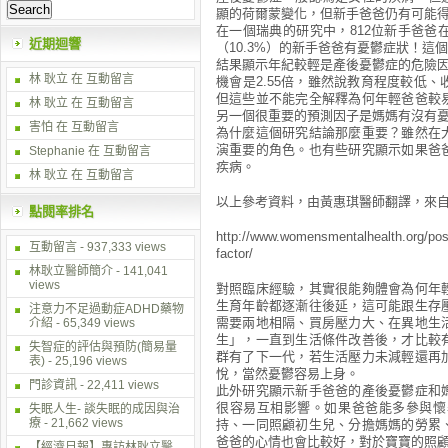
顯的荷爾蒙變化，但新手爸爸仍有可能
在一個瑞典的研究中，812位新手爸
近期迴響
（10.3%）的新手爸爸有憂鬱症狀！
結果顯示年紀較輕是產後憂鬱症的危險因
林 耿立
在
互動留言
機會是2.55倍，雖然說教育程度較低
但這些並不能完全解釋為何年輕爸爸較
林 耿立
在
互動留言
另一個很重要的預測因子是媽媽有沒有
害怕 在
互動留言
為什麼這個研究結論那麼重要？雖然在
演重要的角色。也有些研究顯示如果爸
Stephanie 在
互動留言
疾病。
林 耿立
在
互動留言
以上參考資料，由黃惠琪醫師翻譯，來自
點閱率排名
http://www.womensmentalhealth.org/post
互動留言
- 937,333 views
factor/
林耿立醫師簡介
- 141,041
views
對照臨床經驗，其實很能夠體會為何年
生育年齡都逐漸往後延，這可能跟生存
注意力不足過動症ADHD藥物
需要兩地相隔、買房壓力大、在異地生
介紹
- 65,349 views
生」，一直到生活條件改善後，才比較
失智症的評估與預防(簡易量
群有了下一代，若生活壓力未減輕還再
表)
- 25,196 views
悅，當然憂鬱容易上身。
門診資訊
- 22,411 views
此外研究顯示新手爸爸的產後憂鬱症和
很容易互相影響。如果爸爸能多參與懷
失眠人生- 談失眠的成因與治
療
- 21,662 views
持、一同照顧初生兒、分擔媽媽的勞累
爸爸的心情也會比較好，對於寶寶的照
【經濟日報】專訪林耿立醫