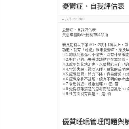
憂鬱症．自我評估表
八月 1st, 2013
憂鬱症．自我評估表
黃惠琪醫師/松德精神科診所
若長期有以下第※1～2項中1項以上，第
功能，就有「可能」罹患憂鬱症，應及
※1.總感到悲傷和不愉快，沒有什麼事能
※2.對自己的小失誤或缺點存在罪惡感。
※3.感到如此地沮喪，以致想結束自己的
※4.常常失眠，難以入睡，易驚醒或早醒
※5.感覺很累，體力下降，容易疲勞。□
※6.感覺全身不舒服，總有不明的疾病症
※7.食慾減退，體重減輕。□是□否
※8.覺得很難清楚的思考而胡思亂想。□
※9.性方面沒有興趣。□是□否
優質睡眠管理問題與