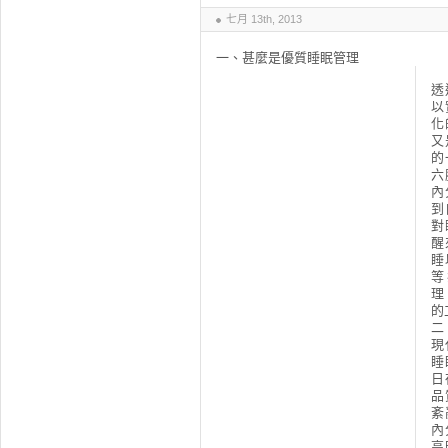
七月 13th, 2013
一、甚麼是優質睡眠管理
透
以
化
又
的
六
內
到
對
醒
睡
等
理
的
二
現
睡
日
品
紊
內
高