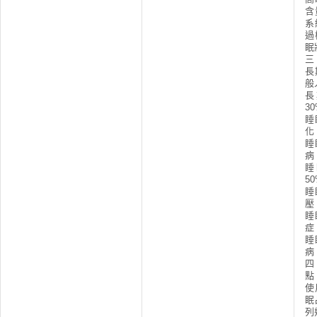
含
系
過
眠
三
長
般
長
3
睡
化
睡
病
睡
5
睡
壓
睡
症
睡
病
四
點
使
眠
列