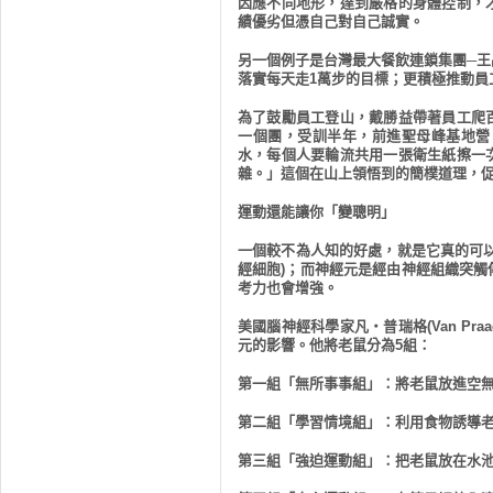
因應不同地形，達到嚴格的身體控制，
績優劣但憑自己對自己誠實。
另一個例子是台灣最大餐飲連鎖集團─
落實每天走
1
萬步的目標；更積極推動員
為了鼓勵員工登山，戴勝益帶著員工爬
一個團，受訓半年，前進聖母峰基地營
水，每個人要輪流共用一張衛生紙擦一
雜。」這個在山上領悟到的簡樸道理，
運動還能讓你「變聰明」
一個較不為人知的好處，就是它真的可
經細胞
)
；而神經元是經由神經組織突觸
考力也會增強。
美國腦神經科學家凡‧普瑞格
(Van Praa
元的影響。他將老鼠分為
5
組：
第一組「無所事事組」：將老鼠放進空
第二組「學習情境組」：利用食物誘導
第三組「強迫運動組」：把老鼠放在水