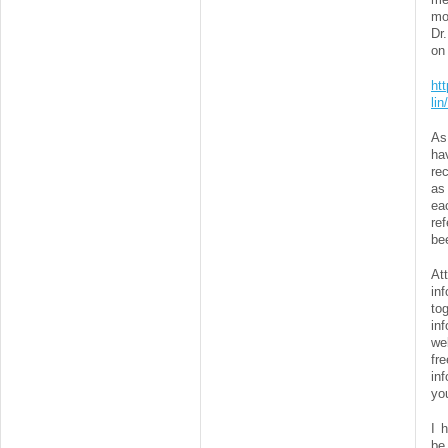
mo
Dr.
on
htt
li
As
h
re
as
ea
re
be
At
in
to
in
we
fr
in
you
I 
be