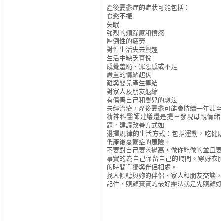
產後憂鬱症的症狀可能包括：
食慾不振
失眠
強烈的煩躁感和憤怒
壓倒性的疲勞
對性生活失去興趣
生活中缺乏喜悅
感覺羞恥、罪惡感或不足
嚴重的情緒起伏
難與嬰兒產生連結
對家人及朋友退縮
有傷害自己和嬰兒的想法
未經治療，產後憂鬱可能會持續一年甚
精神科醫師建議還是提早發現母親情緒
題，建議改善方式如
選擇規律的生活方式：包括運動，吃健
低產後憂鬱症的風險。
不要對自己要求過高，做你能做的並且
事實的為自己保留自己的時間。穿好衣
的時間單獨與伴侶相處。
找人傾聽與妳的伴侶、家人和朋友交談
記住，照顧寶寶的最好辦法就是先照顧