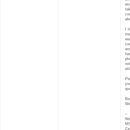
wo
t
co
abo
I 
me
wa
co
an
ha
ph
n
at
Pl
y
qu
Be
We
–
We
MS
Ce