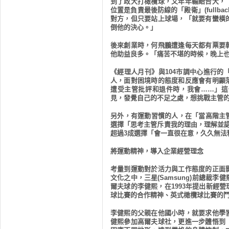
到了政大打橄欖球，又年年輸給台大，
位置是負責最後防線的「殿衛」
(fullbac
對方，但只要站上球場，「就要有蠻橫
倒他的決心。」
後來創業時，何飛鵬遭逢每天都有票要
他助益良多。「痛苦不堪的時候，晚上
《經理人月刊》與
104
市調中心進行的
人，面對困境時的態度和反應會有明顯
遭受主管批評和退件時，我會……」這
見，發覺自己的不足之處，想挑戰主管
另外，有運動習慣的人，在「當高階主
選擇「思考主管斥責我的理由，理解並
超過
3
成選擇「會一直很在意，久久無法
將運動精神，導入企業經營理念
考量到運動對於活力與工作態度的正面
文化之中，三星
(Samsung)
前總裁李健
爾夫球的李健熙，在
1993
年提出新經營
球比賽的合作精神、英式橄欖球比賽的
李健熙的父親在他國小時，就要求他學
健熙參加高爾夫球社，更進一步體悟到