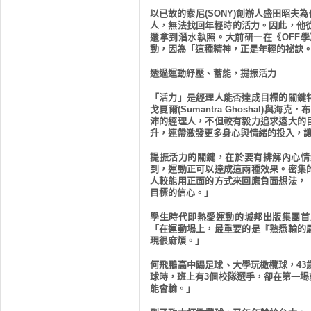
以已故的索尼
(SONY)
創辦人盛田昭夫為
人，無法找回年輕時的活力。因此，他
還拿到潛水執照。大前研一在《
OFF
學
動，因為「這種精神，正是年輕的祕訣
透過運動紓壓、蓄能，提振活力
「活力」是經理人能否達成目標的關鍵
戈夏爾
(Sumantra Ghoshal)
與海克．布
沛的經理人，不但較有毅力追求遠大的
升，連帶激發更多身心與情緒的投入，
提振活力的關鍵，在於要有排解內心情
到，運動正可以達成這兩種效果。密集
人較能用正面的方式來回應負面想法，
目標的信心。」
學生時代即熱愛運動的城邦出版集團首
「在運動場上，最重要的是『熟悉輸的
現很麻煩。」
何飛鵬高中踢足球、大學玩橄欖球，
43
球時，班上有
3
個校隊選手，卻在第一場
能會輸。」