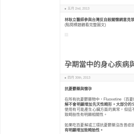
五月 2nd, 2013
林耿立醫師參與台灣反自殺關懷網意見
(點閱標題觀看完整圖文)
孕期當中的身心疾病
四月 30th, 2013
抗憂鬱藥與懷孕
在所有抗憂鬱藥物中，Fluoxetine
解不會明顯增加先天性畸形。大部分的S
使用有可能產生心臟方面的異常，但這
致畸胎性有明顯相關性。
如果吃百憂解或三環抗憂鬱藥沒改善症
有明顯增加致畸胎性。