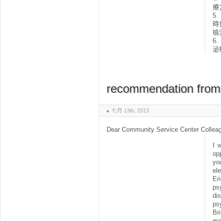
療
5
時
檢
6
泌
recommendation from 
七月 13th, 2013
Dear Community Service Center Collea
I 
op
y
el
E
psy
dis
ps
Br
me