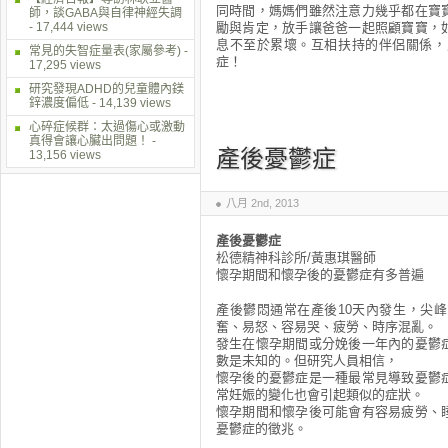
同時間，媽媽們雖然注意力幾乎都在寶
師，談GABA與自律神經失調
- 17,444 views
勵與肯定，放手讓爸爸一起照顧寶寶，
息不至於累壞。互相扶持的伴侶關係，
常見的失智症量表(家屬參考)
-
症！
17,295 views
研究發現ADHD的兒童體內鎂
鋅濃度偏低
- 14,139 views
心碎症候群：太過傷心或激動
真得會讓心臟出問題！
-
產後憂鬱症
13,156 views
八月 2nd, 2013
產後憂鬱症
松德精神科診所/黃惠琪醫師
懷孕期間和懷孕後的憂鬱症有多普遍
產後鬱悶通常在產後10天內發生，尖
奮、易怒、容易哭、疲勞、時序混亂。
發生在懷孕期間或分娩後一年內的憂鬱
數是未知的。但研究人員相信，
懷孕後的憂鬱症是一種最常見導致憂鬱
常妊娠的變化也會引起類似的症狀。
懷孕期間和懷孕後可能會有容易疲勞、
憂鬱症的徵兆。