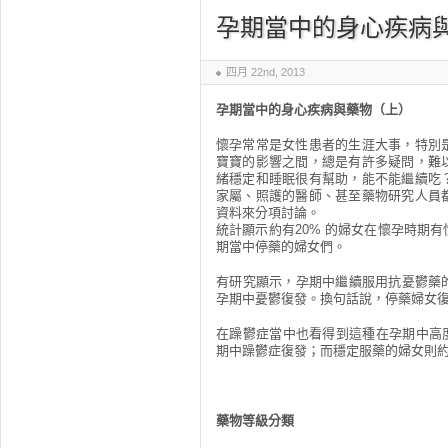
孕期當中的身心疾病
四月 22nd, 2013
孕期當中的身心疾病與藥物（上）
懷孕常常是女性患者的生涯大事，特別
寶寶的影響之間，總是有許多疑問，難
緒穩定和睡眠很有幫助，能不能繼續吃
家屬、照護的醫師、甚至藥物研究人員
資料來分項討論。
統計顯示約有20% 的婦女在懷孕時期
期當中停藥的婦女們。
有研究顯示，孕期中繼續服用抗憂鬱藥的
孕期中憂鬱復發。換句話說，停藥婦女復
在躁鬱症當中也看得到這種在孕期中高度
期中躁鬱症復發；而穩定服藥的婦女則約
藥物等級分類