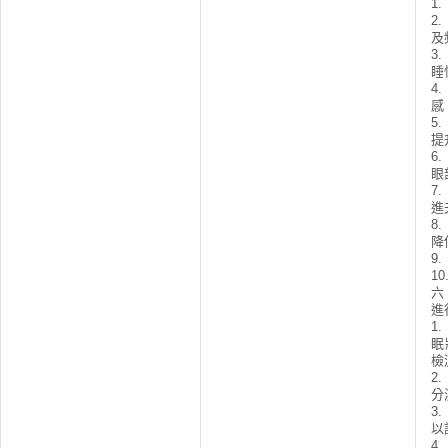
1
2
及
3
睡
4
感
5
提
6
眼
7
進
8
降
9
1
六
進
1
眠
檢
2
分
3
以
4