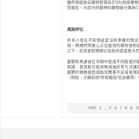
雖然美國食品藥物管理局(FDA)有將
究報告。大部分的精神科藥物被分類為C
風險評估
許多人是在不知情或是沒有準備的情況
現。媽媽們常擔心正在服用的藥物會對
之下，反而會對媽媽以及胎兒造成更大
憂鬱和焦慮會在孕期中造成不同程度的
照護，甚至較可能用喝酒抽菸等方式讓
憂鬱的媽媽會造成胎兒體重不足或發育
（例如：子癲前症/呼吸窘迫/低血糖等）
PRE
1
...
5
6
7
8
9
1