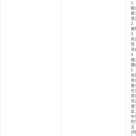
1
眠
都
普
2
藥
3
有
性
呆
4
褪
體
5
效
有
進
也
質
充
達
此
中
的
五
決