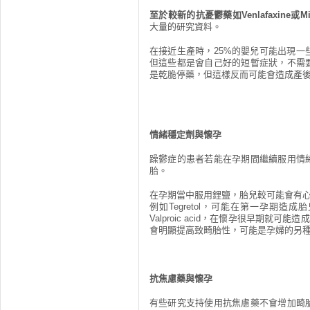
至於較新的抗憂鬱藥如Venlafaxine或
大量的研究資料。
在接近生產時，25%的嬰兒可能出現
但這些都是會自己好的短暫症狀，不需
是乾脆停藥，但這樣反而可能會造成產
情緒穩定劑與懷孕
躁鬱症的患者若能在孕期間繼續服用情
胎。
在孕期當中服用鋰鹽，胎兒較可能會有心血
例如Tegretol，可能在第一孕期
Valproic acid，在懷孕很早期就可能
會明顯提高致畸胎性，可能是孕婦的另種選擇（
抗焦慮藥與懷孕
有些研究支持使用抗焦慮藥不會增加畸