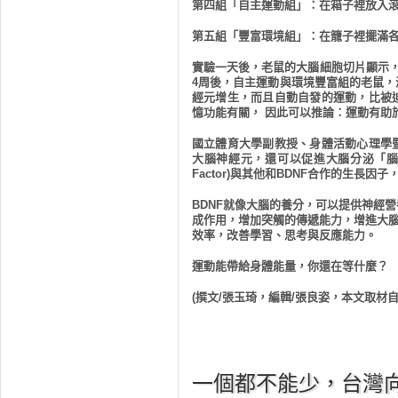
第四組「自主運動組」：在箱子裡放入
第五組「豐富環境組」：在籠子裡擺滿
實驗一天後，老鼠的大腦細胞切片顯示
4
周後，自主運動與環境豐富組的老鼠，
經元增生，而且自動自發的運動，比被
憶功能有關，
因此可以推論：運動有助
國立體育大學副教授、身體活動心理學
大腦神經元，還可以促進大腦分泌「
Factor)
與其他和
BDNF
合作的生長因子
BDNF
就像大腦的養分，可以提供神經營
成作用，增加突觸的傳遞能力，增進大
效率，改善學習、思考與反應能力。
運動能帶給身體能量，你還在等什麼？
(
撰文
/
張玉琦，編輯
/
張良姿，本文取材
一個都不能少，台灣向自