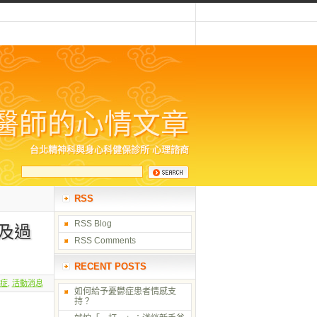
醫師的心情文章
台北精神科與身心科健保診所 心理諮商
RSS
RSS Blog
及過
RSS Comments
RECENT POSTS
症
,
活動消息
如何給予憂鬱症患者情感支
持？