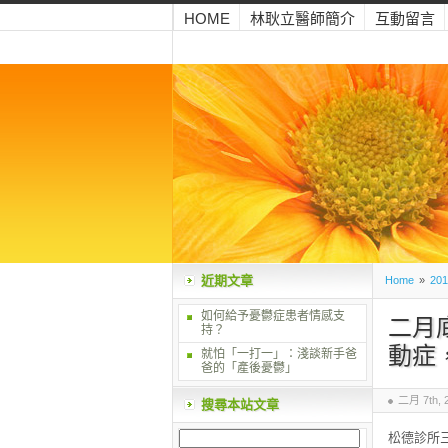
HOME
林耿立醫師簡介
互動留言
近期文章
Home
»
201
如何給予憂鬱症患者情感支
二月
持？
動症
就怕「一打一」：淺談新手爸
爸的「產後憂鬱」
二月 7th, 
搜尋本站文章
松德診所