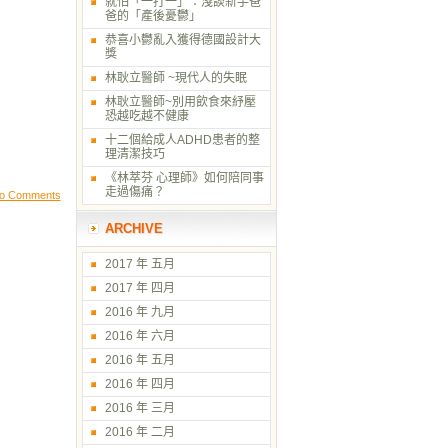
就怕「一打一」：淺談新手爸
爸的「產後憂鬱」
恭喜小鬱亂入獲得德國設計大
獎
林耿立醫師 ~現代人的失眠
林耿立醫師~別用飲食來紓壓
恐越吃越不健康
十二個給成人ADHD患者的整
理清潔技巧
《林萃芬 心理師》如何陪同事
走過傷痛？
o Comments
ARCHIVE
2017 年 五月
2017 年 四月
2016 年 九月
2016 年 六月
2016 年 五月
2016 年 四月
2016 年 三月
2016 年 二月