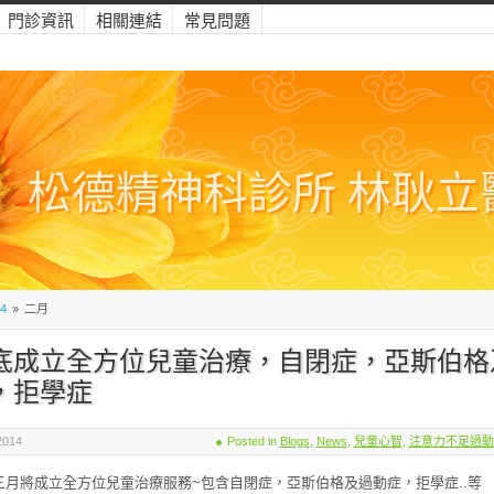
門診資訊
相關連結
常見問題
松德精神科診所 林耿立
4
»
二月
底成立全方位兒童治療，自閉症，亞斯伯格
，拒學症
2014
Posted in
Blogs
,
News
,
兒童心智
,
注意力不足過動
三月將成立全方位兒童治療服務~包含自閉症，亞斯伯格及過動症，拒學症..等