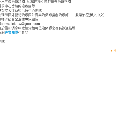
出五個治療診間, 約30坪獨立遊戲音樂治療空間
醫學中心等級的治療團隊
安醫院表達藝術治療中心團隊
心理師國外藝術治療國外音樂治療師戲劇治療師……雙語治療(英文中文)
教授等級音樂治療專家團隊
wclinic.tw@gmail.com
將於最新消息中陸續介紹每位治療師之專長歡迎指導
官網
專業團隊
中參閱
團隊
N