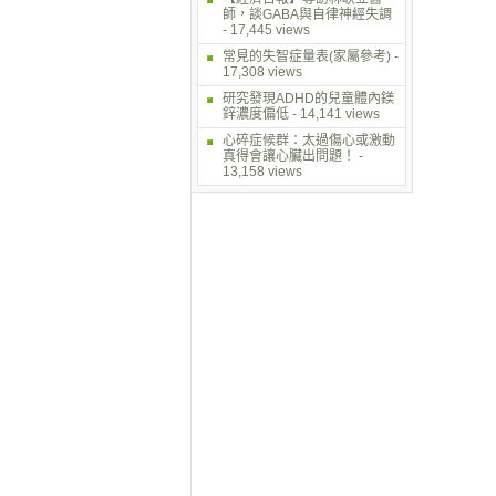
師，談GABA與自律神經失調
- 17,445 views
常見的失智症量表(家屬參考)
-
17,308 views
研究發現ADHD的兒童體內鎂
鋅濃度偏低
- 14,141 views
心碎症候群：太過傷心或激動
真得會讓心臟出問題！
-
13,158 views