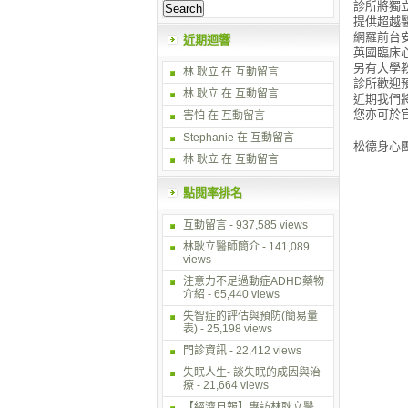
診所將獨立
提供超越
網羅前台
近期迴響
英國臨床
另有大學
林 耿立
在
互動留言
診所歡迎預約h
林 耿立
在
互動留言
近期我們
您亦可於
害怕 在
互動留言
Stephanie 在
互動留言
松德身心
林 耿立
在
互動留言
點閱率排名
互動留言
- 937,585 views
林耿立醫師簡介
- 141,089
views
注意力不足過動症ADHD藥物
介紹
- 65,440 views
失智症的評估與預防(簡易量
表)
- 25,198 views
門診資訊
- 22,412 views
失眠人生- 談失眠的成因與治
療
- 21,664 views
【經濟日報】專訪林耿立醫