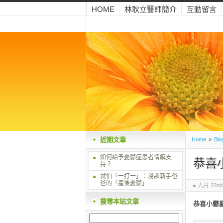
HOME
林耿立醫師簡介
互動留言
近期文章
Home
»
Blo
如何給予憂鬱症患者情感支
恭喜
持？
就怕「一打一」：淺談新手爸
爸的「產後憂鬱」
九月 22nd,
搜尋本站文章
恭喜小鬱亂