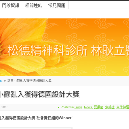
門診資訊
相關連結
常見問題
松德精神科診所 林耿立
gs
»
恭喜小鬱亂入獲得德國設計大獎
小鬱亂入獲得德國設計大獎
 2016
Posted in
Blogs
,
News
,
憂鬱症
,
焦慮症
,
自律神經
入獲得德國設計大獎 社會責任組的Winner!