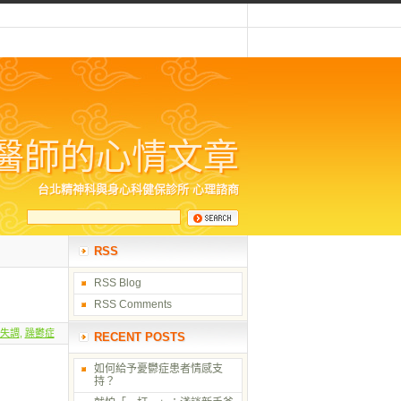
醫師的心情文章
台北精神科與身心科健保診所 心理諮商
RSS
RSS Blog
RSS Comments
失調
,
躁鬱症
RECENT POSTS
如何給予憂鬱症患者情感支
持？