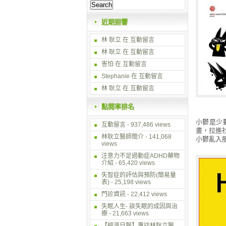
近期迴響
林 耿立
在
互動留言
林 耿立
在
互動留言
害怕 在
互動留言
Stephanie 在
互動留言
林 耿立
在
互動留言
點閱率排名
小鬱是少
互動留言
- 937,486 views
畫，拉進
林耿立醫師簡介
- 141,068
小鬱亂入
views
注意力不足過動症ADHD藥物
介紹
- 65,420 views
失智症的評估與預防(簡易量
表)
- 25,198 views
門診資訊
- 22,412 views
失眠人生- 談失眠的成因與治
療
- 21,663 views
【經濟日報】專訪林耿立醫