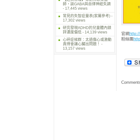
師，談GABA與自律神經失調
- 17,445 views
常見的失智症量表(家屬參考)
-
17,302 views
研究發現ADHD的兒童體內鎂
鋅濃度偏低
- 14,139 views
官網
http:/
粉絲團
htt
心碎症候群：太過傷心或激動
真得會讓心臟出問題！
-
13,157 views
Comments 