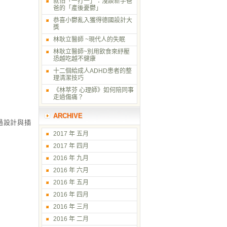
就怕「一打一」：淺談新手爸
爸的「產後憂鬱」
恭喜小鬱亂入獲得德國設計大
獎
林耿立醫師 ~現代人的失眠
林耿立醫師~別用飲食來紓壓
恐越吃越不健康
十二個給成人ADHD患者的整
理清潔技巧
《林萃芬 心理師》如何陪同事
走過傷痛？
ARCHIVE
過設計與插
2017 年 五月
2017 年 四月
2016 年 九月
2016 年 六月
2016 年 五月
2016 年 四月
2016 年 三月
2016 年 二月