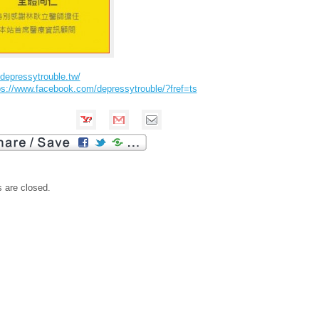
/depressytrouble.tw/
ps://www.facebook.com/depressytrouble/?fref=ts
are closed.