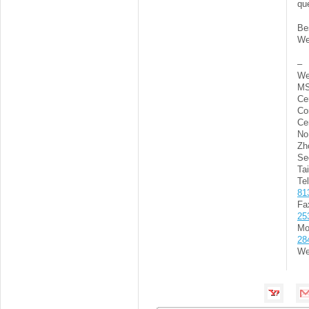
qu
Be
We
–
We
MS
Ce
Co
Ce
No
Zh
Se
Ta
Te
81
F
25
Mo
28
We