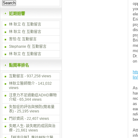
op
y
近期迴響
el
E
林 耿立
在
互動留言
psy
dis
林 耿立
在
互動留言
ps
害怕 在
互動留言
Br
me
Stephanie 在
互動留言
mo
林 耿立
在
互動留言
Dr.
on
點閱率排名
htt
互動留言
- 937,258 views
li
林耿立醫師簡介
- 141,032
views
As
h
注意力不足過動症ADHD藥物
re
介紹
- 65,344 views
as
失智症的評估與預防(簡易量
ea
表)
- 25,195 views
re
門診資訊
- 22,407 views
be
失眠人生- 談失眠的成因與治
At
療
- 21,661 views
in
【經濟日報】專訪林耿立醫