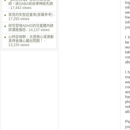
to
師，談GABA與自律神經失調
in
- 17,442 views
we
常見的失智症量表(家屬參考)
-
fr
17,293 views
in
研究發現ADHD的兒童體內鎂
you
鋅濃度偏低
- 14,137 views
心碎症候群：太過傷心或激動
I 
真得會讓心臟出問題！
-
be
13,155 views
wo
t
co
abo
I 
me
wa
co
an
ha
ph
n
at
Pl
y