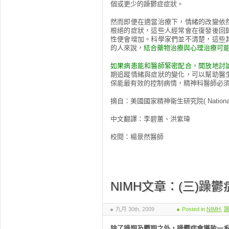
個或更少的躁鬱症症狀。
然而即便在適當治療下，情緒的改變依
根絕的症狀，這些人經常會在復發後回
性便會增加。科學家們並不清楚，這些
的人來說，
結合藥物治療與心理治療可
如果病患能和醫師緊密配合，開放地討
期追蹤情緒與症狀的變化，可以幫助醫
保能最有效的控制病情，精神科醫師必
摘自：美國國家精神衛生研究院( National Instit
中文翻譯：李碧蕙、洪紫瑋
校閱：楊景然醫師
NIMH文章：(三)躁
九月 30th, 2009
Posted in
NIMH
,
除了躁期及鬱期之外，躁鬱症會導致一