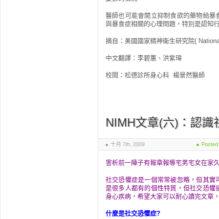
醫師也可能會開立抑制食欲的藥物給暴
與暴食症相關的心理問題，特別是認知
摘自：美國國家精神衛生研究院( National Instit
中文翻譯：李碧蕙、洪紫瑋
校閱：松德診所身心科 楊景然醫師
NIMH文章(六)：認
十月 7th, 2009
Posted
害析前一陣子有報章報導宅男宅女在家久
社交恐懼症是一個常常被忽略，但其實
是很多人都有的個性特質，但社交恐懼
身心疾病，希望大家可以耐心讀完文章
什麼是社交恐懼症?