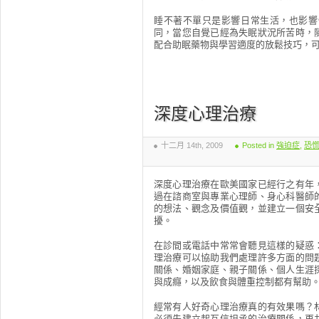
睡不著不單只是影響日常生活，也影響
同，當您自覺已經為失眠狀況所苦時，
配合助眠藥物與學習適度的放鬆技巧，
深度心理治療
十二月 14th, 2009
Posted in
強迫症
,
恐
深度心理治療在歐美國家已經行之有年
過在諮商室與專業心理師、身心科醫師
的想法、觀念及價值觀，並建立一個安
擾。
在診間或電話中常常會聽見這樣的疑惑
理治療可以協助我們處理許多方面的問
關係、婚姻家庭、親子關係、個人生涯
與成癮，以及飲食與體重控制都有幫助
經常有人好奇心理治療真的有效果嗎？
必須先建立起互信坦承的治療關係，再