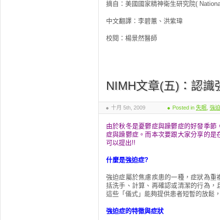
摘自：美國國家精神衛生研究院( National Instit
中文翻譯：李碧蕙、洪紫瑋
校閱：楊景然醫師
NIMH文章(五)：認
十月 5th, 2009
Posted in
失眠
,
強
由於秋冬是憂鬱症與躁鬱症的好發季節
症與躁鬱症。而本次要跟大家分享的是
可以提出!!
什麼是強迫症?
強迫症屬於焦慮疾患的一種，症狀為重
括洗手、計算、再確認或清潔的行為，
這些「儀式」能夠提供患者短暫的放鬆
強迫症的特徵與症狀