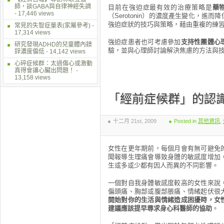
師，談GABA與自律神經失調
目前在強迫症最有效的治療策略是
藥
- 17,446 views
（Serotonin）的濃度產生變化，
強迫症狀的技巧與策略，藉由重複的練
常見的失智症量表(家屬參考)
-
17,314 views
強迫症患者也可考慮參加
支持性團體心
研究發現ADHD的兒童體內鎂
驗，並與心理師討論解決焦慮的方法與
鋅濃度偏低
- 14,142 views
心碎症候群：太過傷心或激動
真得會讓心臟出問題！
-
13,158 views
「經前症候群」的認
十二月 21st, 2009
Posted in
其他資訊
,
女性在更年期前，每個月會有無可避免
聞報導生理痛會導致身體的敏感度增加
生或多或少都有因人而異的不同影響。
一個對自我身體敏感度較高的女性來說
偏頭痛、胸部或腹部脹痛、情緒起伏很
開始對你的生活與情緒造成困擾時，女
建議應該提早尋求身心科醫師的協助
。