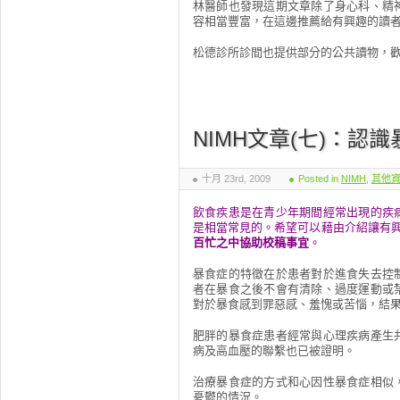
林醫師也發現這期文章除了身心科、精
容相當豐富，在這邊推薦給有興趣的讀
松德診所診間也提供部分的公共讀物，
NIMH文章(七)：認
十月 23rd, 2009
Posted in
NIMH
,
其他
飲食疾患是在青少年期間經常出現的疾
是相當常見的。希望可以藉由介紹讓有
百忙之中協助校稿事宜
。
暴食症的特徵在於患者對於進食失去控
者在暴食之後不會有清除、過度運動或
對於暴食感到罪惡感、羞愧或苦惱，結
肥胖的暴食症患者經常與心理疾病產生
病及高血壓的聯繫也已被證明。
治療暴食症的方式和心因性暴食症相似
憂鬱的情況。