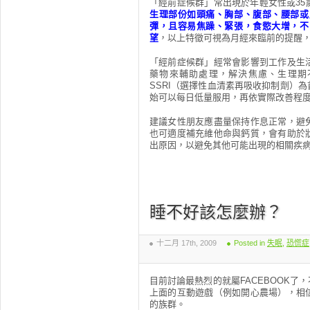
「經前症候群」常出現於年輕女性或3
生理部份如頭痛、胸部、腹部、腰部或
彈，且容易焦躁、緊張，食慾大增，不
望
，以上特徵可視為月經來臨前的提醒
「經前症候群」經常會影響到工作及生
藥物來輔助處理，解決焦慮、生理期
SSRI（選擇性血清素再吸收抑制劑）
始可以每日低量服用，再依實際改善程
建議女性朋友應盡量保持作息正常，避
也可適度補充維他命與鈣質，會有助於
出原因，以避免其他可能出現的相關疾
睡不好該怎麼辦？
十二月 17th, 2009
Posted in
失眠
,
恐慌症
目前討論最熱烈的就屬FACEBOOK
上面的互動遊戲（例如開心農場），相
的族群。