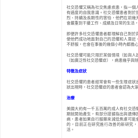
社交恐懼又稱為社交焦慮疾患，指一個
有過度的自我意識。社交恐懼患者對於
烈、持續及長期性的害怕，他們在前幾
會嚴重到干擾工作、成績及日常的生活
即便許多社交恐懼患者都理解自己對於
使他們成功地面對自己的恐懼和人靠近
不舒服，也會在事後的幾個小時內都擔
社交恐懼可能只限於某個情境（如與人
（如廣泛性社交恐懼症），病患幾乎與
特徵及症狀
社交恐懼的患者經常會有一些生理症狀
狀出現時，社交恐懼症的患者會認為大
治療
美國大約有一千五百萬的成人有社交恐
期就開始產生，有部分證據指出與遺傳
病，患者如果自行服藥來減低焦慮可能
的，目前正在研究進行改善的新研究，
活。