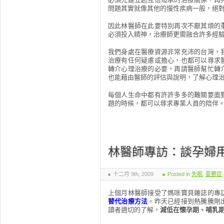
問題其實就像其他的慢性疾病一般，絕
因此林醫師在此要特別再次不厭其煩的
必須投入精神，治療師更需融合許多經
我們身處在醫療資源非常充沛的台灣，
治療有任何疑慮或擔心，也都可以尋求
轉介心理治療的必要，再請醫師幫忙轉
也能藉由醫師的評估與說明，了解心理
每個人生命中都有許許多多的難關要面
題的時候，都可以尋求專業人員的陪伴
林醫師專訪：談孕婦用
十二月 9th, 2009
Posted in
失眠
,
憂鬱症
上個月林醫師接受了媽咪寶貝雜誌的專
替代治療方法
。昨天已經接到熱騰騰剛
讀者適切的了解，
減低在懷孕期、哺乳