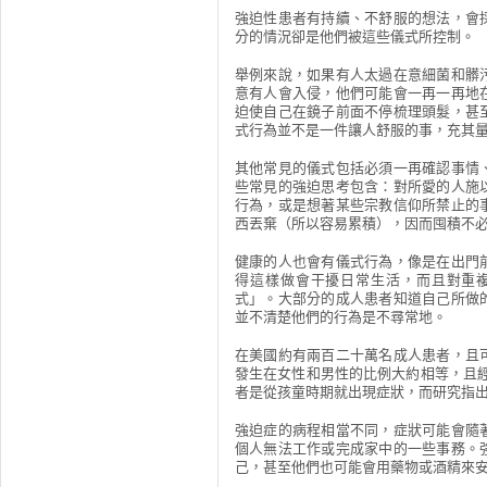
強迫性患者有持續、不舒服的想法，會
分的情況卻是他們被這些儀式所控制。
舉例來說，如果有人太過在意細菌和髒
意有人會入侵，他們可能會一再一再地
迫使自己在鏡子前面不停梳理頭髮，甚
式行為並不是一件讓人舒服的事，充其
其他常見的儀式包括必須一再確認事情
些常見的強迫思考包含：對所愛的人施
行為，或是想著某些宗教信仰所禁止的
西丟棄（所以容易累積），因而囤積不
健康的人也會有儀式行為，像是在出門
得這樣做會干擾日常生活，而且對重
式」。大部分的成人患者知道自己所做
並不清楚他們的行為是不尋常地。
在美國約有兩百二十萬名成人患者，且
發生在女性和男性的比例大約相等，且經
者是從孩童時期就出現症狀，而研究指
強迫症的病程相當不同，症狀可能會隨
個人無法工作或完成家中的一些事務。
己，甚至他們也可能會用藥物或酒精來