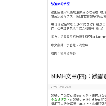
強迫症的治療
強迫症通常以藥物治療或心理治療（如
怕或焦慮的情境，使他們對於原來的恐
美國國家精神衛生研究院支持針對以目
向，這些取向包括了結合和增強（附加
摘自：美國國家精神衛生研究院( National Instit
中文翻譯：李碧蕙、洪紫瑋
校閱：楊景然醫師
NIMH文章(四)：
十月 2nd, 2009
躁鬱症目前沒有根治的方法，但可以有
免重複復發。
在躁鬱症支持性系統的研
復期可以維持超過一年以上。此項研究