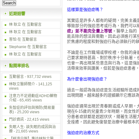
這樣算是強迫症嗎？
近期迴響
其實這是許多人都有的疑問，完美主義
林 耿立
在
互動留言
導致部分的強迫思考或行為，我們可以
症」並不能完全畫上等號
。醫學上指的
林 耿立
在
互動留言
能去除的想法與衝動，因此必須進行某
害怕 在
互動留言
於焦慮的程度和對強迫行為必須執行的
Stephanie 在
互動留言
不論是在工作職場或學校裡，你我的身
林 耿立
在
互動留言
己要求期待甚高、對於秩序十分執著，
也會一再出現某些意念與行為。這是強
點閱率排名
活帶來效率與讚美，但若是強迫症患者
互動留言
- 937,732 views
為什麼會出現強迫症？
林耿立醫師簡介
- 141,125
views
過去一般認為強迫症是生活經驗所造成
出現問題。越來越多的證據顯示它應該
注意力不足過動症ADHD藥物
介紹
- 65,495 views
強迫症通常出現於青春期或成人早期，
失智症的評估與預防(簡易量
現在6-15歲的兒童青少年時期，而女性
表)
- 25,200 views
分患者症狀都是起起伏伏，隨著生活壓
門診資訊
- 22,415 views
全痊癒，因此避免復發是治療中最根本
失眠人生- 談失眠的成因與治
療
- 21,665 views
強迫症的治療方式
【經濟日報】專訪林耿立醫