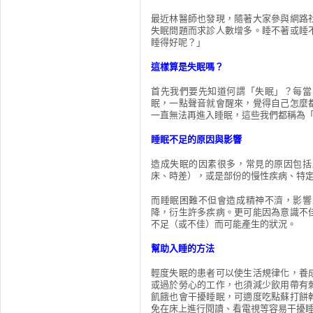
最近林醫師也發現，隨著大家參與網路
失眠問題而求診人數增多。睡不著或睡
睡得好呢？」
這樣算是失眠嗎？
首先我們要先知道何謂「失眠」？每當
眠，一點聲音就會醒來，覺得自己怎麼
一直無法再進入睡眠，這些我們都稱為
睡眠不足的原因與影響
造成失眠的因素很多，常見的原因包括
床、時差），或是部份的慢性疾病、特
而睡眠困難不但會造成精神不濟，影響
降，衍生許多疾病。更可能因為意識不
不足（或不佳）而可能產生的狀況。
幫助入睡的方法
輕度失眠的患者可以使生活規律化，養
或過於勞心的工作，也須減少飲用帶有
飢餓也會干擾睡眠，可適度吃點蘇打餅
免在床上進行閱讀、看電視等容易干擾