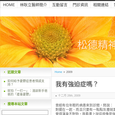
HOME
林耿立醫師簡介
互動留言
門診資訊
相關連結
松德精
近期文章
Home
»
2009
如何給予憂鬱症患者情感支
我有強迫症嗎？
持？
就怕「一打一」：淺談新手爸
爸的「產後憂鬱」
十二月 28th, 2009
搜尋本站文章
曾經有位年輕的病患來到診間，問說：
對擺在一起、而且只要有一點點灰塵就
覺得渾身不對勁，我看書上說這很像是