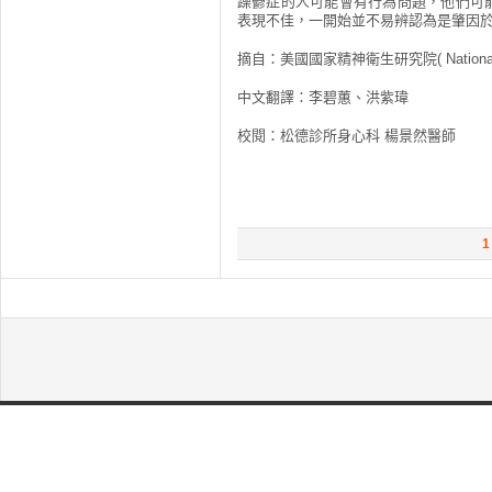
躁鬱症的人可能會有行為問題，他們可
表現不佳，一開始並不易辨認為是肇因
摘自：美國國家精神衛生研究院( National Instit
中文翻譯：李碧蕙、洪紫瑋
校閱：松德診所身心科 楊景然醫師
1