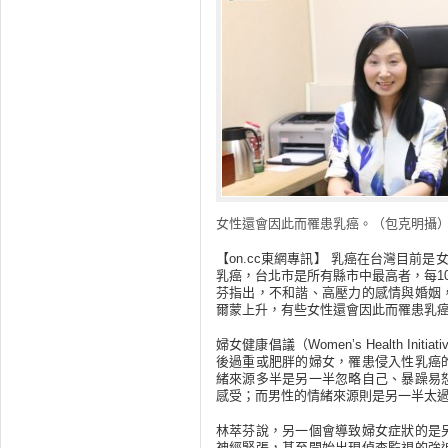
女性還會因此而罹患乳癌。（包克明攝
【on.cc東網專訊】 乳癌在台灣目前
乳癌，台北市是所有縣市中最高者，每1
芬指出，不和諧、高壓力的感情與婚姻
爾蒙上升，有些女性還會因此而罹患乳
婦女健康倡議（Women’s Health I
後過重或肥胖的婦女，罹患侵入性乳癌
緒來源多半是另一半忽略自己、暴躁易
感受；而男性的情緒來源則是另一半太
林萃芬說，另一個會導致婦女症狀的是
神經緊張，甚至開始出現偵查監視的強