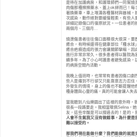
是待在加護病房，和護理師們一同幫燒
肉傷那種擦擦藥水、蓋上ok絆而已！
著換藥車，車上堆滿各種醫材與器械，
次感染，動作絕對要緩慢輕柔，有些人
詳細記錄傷口的復原狀況。一位患者的
兩個月、三個月…
燒燙傷患者往往傷口面積很大很深，要
癒合，有時候還得在健康部位「種水球
癒合疤痕造成的張力會讓關節攣縮，因
進行非常非常久。很多患者得以醫院為
續多年。為了小心呵護患者避免感染，
的病房空間內活動。
我晚上值班時，也常常有患者因傷口劇
些人是癢到不行卻又只能靠意志力忍住
外發生的情境，身上的傷也不斷提醒他
種身體與心靈的痛，真的可能會讓人失
當我聽到八仙樂園出了這樣的意外時，
很長一段路要走。我相當敬佩Selina
友，這些辛酸是可以撐過去的！是的，
人會不生氣我又沒有做錯事，為什麼是
難以接受的。
那我們現在能做什麼？我們能做的就是