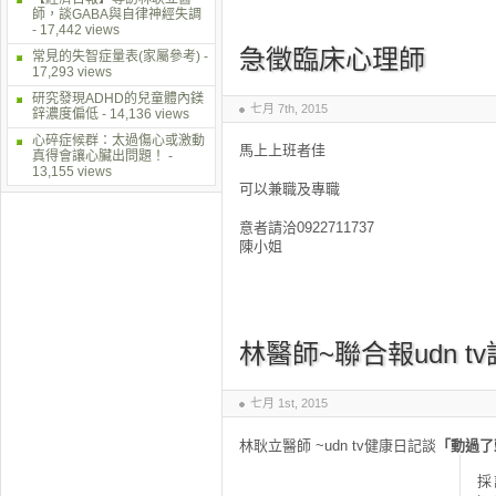
師，談GABA與自律神經失調
- 17,442 views
急徵臨床心理師
常見的失智症量表(家屬參考)
-
17,293 views
研究發現ADHD的兒童體內鎂
七月 7th, 2015
鋅濃度偏低
- 14,136 views
心碎症候群：太過傷心或激動
馬上上班者佳
真得會讓心臟出問題！
-
13,155 views
可以兼職及專職
意者請洽0922711737
陳小姐
林醫師~聯合報udn t
七月 1st, 2015
林耿立醫師 ~udn tv健康日記談
「動過了
採