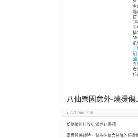
t
主
過
1
下
播
M
凱
記
ht
有
看!
松
八仙樂園意外-燒燙傷
六月 29th, 2015
松德精神科診所/黃惠琪醫師
當實習醫師時，曾待在台大醫院的燒燙