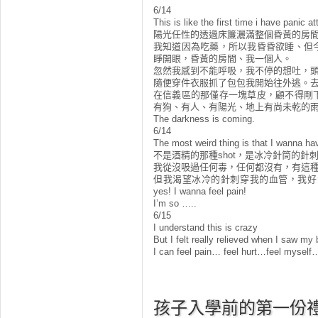
6/14
This is like the first time i have panic a
陽光任性的透過床簾灑滿整個昏黃的房
我知道因為吃藥，所以我昏昏欲睡、但
睜開眼，昏黃的房間、我一個人。
忽然我感到不能呼吸，我不停的想吐，
隨便穿件衣服抓了包包我開始往外逃。
在信義區的那僅存一塊草皮，顧不得剛
有狗、有人、有陽光、地上有尚未乾的
The darkness is coming.
6/14
The most weird thing is that I wanna h
不是酒精的那種shot，是冰冷針筒的針刺
我從沒吸過任何毒，任何都沒有，有這
但我渴望冰冷的針刺穿我的血管，我好
yes! I wanna feel pain!
I’m so …..
6/15
I understand this is crazy
But I felt really relieved when I saw my
I can feel pain… feel hurt…feel myself
孩子入學前的第一份