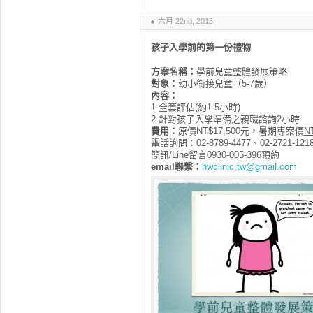
六月 22nd, 2015
孩子
入學前
的第一份禮物
方案名稱：
學前兒童整體發展策略
對象：
幼小銜接兒童（5-7歲）
內容：
1.全套評估(約1.5小時)
2.針對孩子入學準備之親職諮詢2小時
費用：
原價NT$17,500元，暑期專案價
N
電話詢問：02-8789-4477、02-2721-121
簡訊/Line留言0930-005-396預約
email聯繫
：
hwclinic.tw@gmail.com