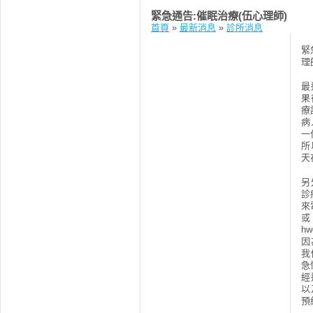
緊急通告:催眠治療(伍心理師)
首頁
»
最新消息
»
診所消息
緊
理
最
果
療
病
一
所
天
另
診
來
hw
因
我
急
經
以
預