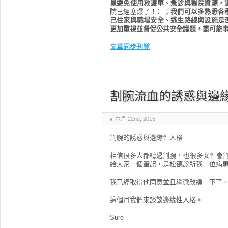
量避免使用救護車、急診與醫院資源，
院已經塞爆了！）；
我們可以多熟悉各
己住家與職場安全、逃生路線與設施是
更加重視並督促公共安全議題，盡可能
文章同步刊登
割腕流血的誘惑與邊
六月 22nd, 2015
割腕的誘惑與邊緣性人格
相信很多人都聽過割腕，也很多女性會割
給大家一個筆記，是松德診所我一位病
我已經取得他同意並且稍微改編一下了
這個月我們來談談邊緣性人格。
Sure