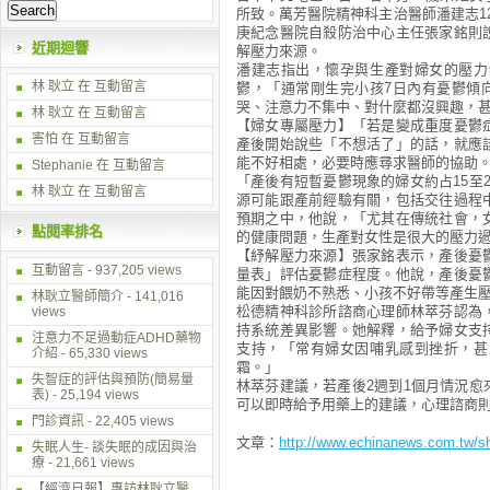
所致。萬芳醫院精神科主治醫師潘建志1
庚紀念醫院自殺防治中心主任張家銘則
近期迴響
解壓力來源。
潘建志指出，懷孕與生產對婦女的壓力
林 耿立
在
互動留言
鬱，「通常剛生完小孩7日內有憂鬱傾
哭、注意力不集中、對什麼都沒興趣，
林 耿立
在
互動留言
【婦女專屬壓力】「若是變成重度憂鬱
害怕 在
互動留言
產後開始說些「不想活了」的話，就應
能不好相處，必要時應尋求醫師的協助
Stephanie 在
互動留言
「產後有短暫憂鬱現象的婦女約占15至
林 耿立
在
互動留言
源可能跟產前經驗有關，包括交往過程
預期之中，他說，「尤其在傳統社會，
點閱率排名
的健康問題，生產對女性是很大的壓力
【紓解壓力來源】張家銘表示，產後憂
互動留言
- 937,205 views
量表」評估憂鬱症程度。他說，產後憂
能因對餵奶不熟悉、小孩不好帶等產生
林耿立醫師簡介
- 141,016
松德精神科診所諮商心理師林萃芬認為
views
持系統差異影響。她解釋，給予婦女支
注意力不足過動症ADHD藥物
支持，「常有婦女因哺乳感到挫折，甚
介紹
- 65,330 views
霜。」
失智症的評估與預防(簡易量
林萃芬建議，若產後2週到1個月情況
表)
- 25,194 views
可以即時給予用藥上的建議，心理諮商
門診資訊
- 22,405 views
文章：
http://www.echinanews.com.tw/
失眠人生- 談失眠的成因與治
療
- 21,661 views
【經濟日報】專訪林耿立醫