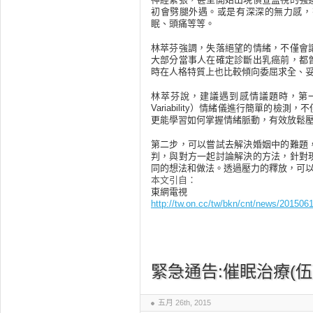
初會劈腿外遇。或是有深深的無力感，
眠、頭痛等等。
林萃芬強調，失落絕望的情緒，不僅會
大部分當事人在確定診斷出乳癌前，都
時在人格特質上也比較傾向委屈求全、
林萃芬說，建議遇到感情議題時，第一步，
Variability）情緒儀進行簡單的
更能學習如何掌握情緒脈動，有效放鬆
第二步，可以嘗試去解決婚姻中的難題
判，與對方一起討論解決的方法，針對
同的想法和做法。透過壓力的釋放，可
本文引自：
東網電視
http://tw.on.cc/tw/bkn/cnt/news/2015
緊急通告:催眠治療(伍
五月 26th, 2015