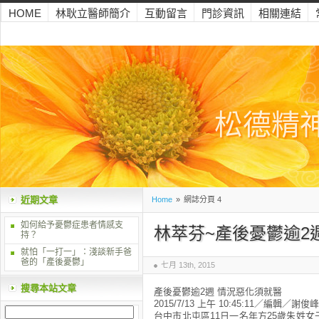
HOME
林耿立醫師簡介
互動留言
門診資訊
相關連結
松德精
近期文章
Home
»
網誌分頁 4
如何給予憂鬱症患者情感支
林萃芬~產後憂鬱逾2
持？
就怕「一打一」：淺談新手爸
爸的「產後憂鬱」
七月 13th, 2015
搜尋本站文章
產後憂鬱逾2週 情況惡化須就醫
2015/7/13 上午 10:45:11／編輯／謝俊峰
台中市北屯區11日一名年方25歲朱姓