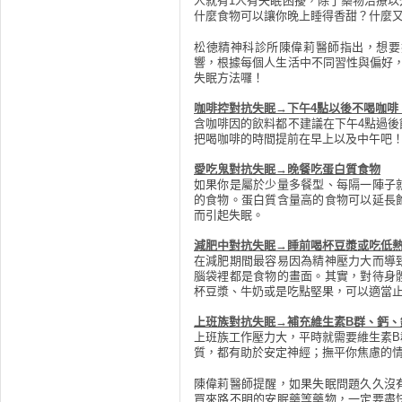
人就有1人有失眠困擾，除了藥物治療
什麼食物可以讓你晚上睡得香甜？什麼
松徳精神科診所陳偉莉醫師指出，想要
響，根據每個人生活中不同習性與偏好
失眠方法囉！
咖啡控對抗失眠→下午4點以後不喝咖啡
含咖啡因的飲料都不建議在下午4點過
把喝咖啡的時間提前在早上以及中午吧
愛吃鬼對抗失眠→晚餐吃蛋白質食物
如果你是屬於少量多餐型、每隔一陣子
的食物。蛋白質含量高的食物可以延長
而引起失眠。
減肥中對抗失眠→睡前喝杯豆漿或吃低
在減肥期間最容易因為精神壓力大而導
腦袋裡都是食物的畫面。其實，對待身
杯豆漿、牛奶或是吃點堅果，可以適當
上班族對抗失眠→補充維生素B群、鈣、
上班族工作壓力大，平時就需要維生素
質，都有助於安定神經；撫平你焦慮的
陳偉莉醫師提醒，如果失眠問題久久沒
買來路不明的安眠藥等藥物，一定要盡