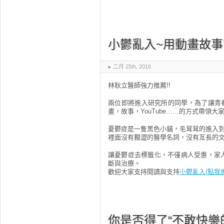
小鬱亂入~用動畫故
二月 25th, 2016
林耿立醫師強力推薦!!
兩位即將進入研究所的同學，為了讓青
畫，故事，YouTube……的方式帶領大
憂鬱症是一隻黑色小貓，毛茸茸的進入
裡面沒有艱澀的醫學名詞，沒有亙長的
讓憂鬱症去標籤化，不僅病人受惠，家
斷與治療。
歡迎大家支持閱讀與支持
小鬱亂入(點我
你是否得了“不敢快樂