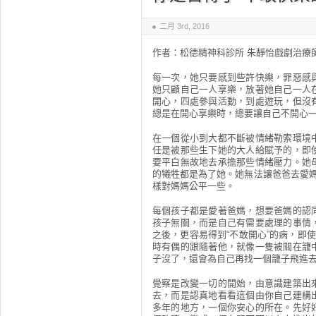
二月 3rd, 2016
作者：松德精神科診所 朱靜怡戲劇治療
每一次，她只要感到些許快樂，罪惡感
她只顧自己一人享樂，放著她自己一人
開心，四處參與活動，到處遊玩，但沒
總是在開心享樂時，總要讓自己不開心
在一個從小到大都不斷被情緒勒索環境
任是被那些生下她的大人給賦予的，即
要平白無故地去承擔那些情緒壓力。她
的犧牲都是為了她。她無法讓爸爸去愛媽
樣對媽媽公平一些。
每個孩子都是愛著爸媽，想要爸媽的認
孩子無關，而是自己有需要處理的事情
之後，更容易得到“不敢開心”的病，即
時有偶的跟隨著他，就像一隻被關在籠
子沒了，還會為自己再找一個籠子飛進
覺察是改變一切的開始，由意識建築出
去，而是認真地看看這個由你自己建構
多年的地方，一個你安心的所在。先好