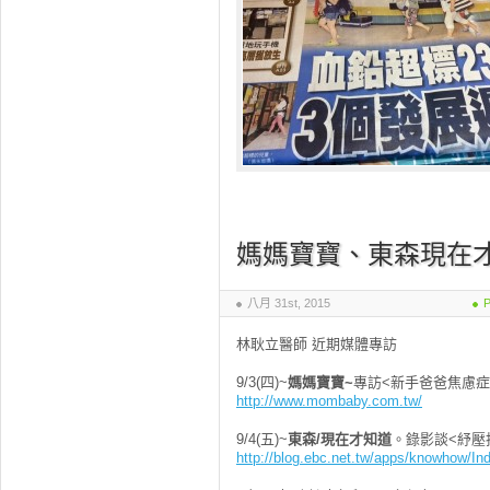
媽媽寶寶、東森現在
八月 31st, 2015
P
林耿立醫師 近期媒體專訪
9/3(四)~
媽
媽寶寶
~
專訪<新手爸爸焦慮症
http://www.mombaby.com.tw/
9/4(五)~
東森/現在才知道
。錄影談<紓壓
http://blog.ebc.net.tw/apps/knowhow/In