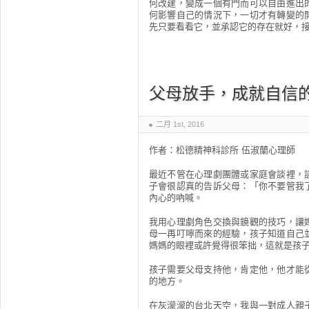
何改建，變成一個有門而可以自由進出
何影響自己的情況下，一切才有轉變的
先只要看看它，並承認它的存在就好，
父母放手，成就自信
二月 1st, 2016
作者：松德精神科診所 伍淑蘭心理師
最近不管在心理劇團體或家庭會談裡，
子會很認真的告訴父母：「你不要管我
內心的吶喊。
我用心理劇角色交換與鏡觀的技巧，讓
母一再叮嚀而來的經驗，孩子知道自己
媽媽的眼裡或許覺得很笨拙，這就是孩
孩子需要父母支持他，肯定他，他才能
的地方。
在灰濛濛的台北天空，我與一對成人親