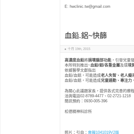
E: hwclinic.tw@gmail.com
血鉛.鋁~快篩
十月 19th, 2015
高濃度血鉛
將
損壞腦部功能
，引發兒童
本所特別推出~
血鉛
/
鋁
/
各重金屬
及環
境
依據醫學文獻指出
血鉛/血鋁，可能造成
老人失智、老人癡
血鉛/血鋁，可能造成
兒童過動、專注力
為關心此議題家長，提供各式完善的療
洽詢電話02-8789-4477、02-2721-1218
簡訊預約：0930-005-396
松德精神科診所
照片：引自：
爽報1041019V2版