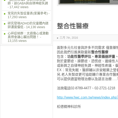
師，談GABA與自律神經失調
- 17,442 views
常見的失智症量表(家屬參考)
-
17,293 views
研究發現ADHD的兒童體內鎂
整合性醫療
鋅濃度偏低
- 14,136 views
心碎症候群：太過傷心或激動
真得會讓心臟出問題！
-
三月 7th, 2016
13,155 views
面對多元化社會與許多不同需求 僅靠藥
因此我們引進美歐最新
整合性醫療
包含：
功能性醫學評估、專業儀器評量
對於憂鬱症、躁鬱症、恐慌症、邊緣性人
或新興之自律神經失調，神經性疼痛，偏
EX：常見失眠，醫師輔以非安眠藥之營
另,老人失智症更可協助轉介專業合作醫
可以提供適當物理治療以及語言治療…..
洽詢電話02-8789-4477、02-2721-1218
http://www.hwc.com.tw/news/index.ph
松德精神科診所