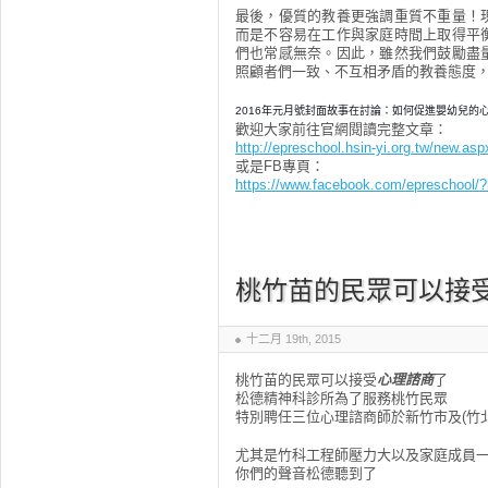
最後，優質的教養更強調重質不重量！
而是不容易在工作與家庭時間上取得平
們也常感無奈。因此，雖然我們鼓勵盡
照顧者們一致、不互相矛盾的教養態度
2016年元月號封面故事在討論：如何促進嬰幼兒的
歡迎大家前往官網閱讀完整文章：
http://epreschool.hsin-yi.org.tw/new.asp
或是FB專頁：
https://www.facebook.com/epreschool/?
桃竹苗的民眾可以接
十二月 19th, 2015
桃竹苗的民眾可以接受
心理諮商
了
松德精神科診所為了服務桃竹民眾
特別聘任三位心理諮商師於新竹市及(竹
尤其是竹科工程師壓力大以及家庭成員
你們的聲音松德聽到了