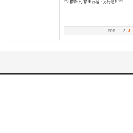
**相關出刊/撥出行程，另行通知***
PRE
1
2
3