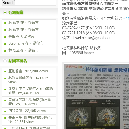
而疼痛卻是常被忽視身心問題之一
精神專科醫師能透過晤談收集相關疼痛
近期迴響
覺。
如您有疼痛治療需求，可至本所就診
<門
林 耿立
在
互動留言
洽詢電話：
02-8789-4477 (PM15:00~21:00)
林 耿立
在
互動留言
02-2721-1218 (AM08:00~15:00)
害怕 在
互動留言
信箱：hwclinic.tw@gmail.com
Stephanie 在
互動留言
松德精神科診所 關心您
林 耿立
在
互動留言
圖：105/3/8Upaper
點閱率排名
互動留言
- 937,200 views
林耿立醫師簡介
- 141,015
views
注意力不足過動症ADHD藥物
介紹
- 65,330 views
失智症的評估與預防(簡易量
表)
- 25,194 views
門診資訊
- 22,405 views
失眠人生- 談失眠的成因與治
療
- 21,661 views
【經濟日報】專訪林耿立醫