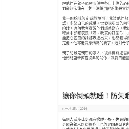
解他們在親子親密關係中各自卡住的心
們卻無法住在一起，深怕再起的衝突會
我一開始就設定遊戲規則，我請他們放
語，多談自己的感受，當發現所談的內
的話，有時我會提醒他們讚美對方。我
程當中頻頻表達「媽、我真的好愛你！
能把心裡面的話都表達出來，也都獲得
定他，他都能答應媽媽的要求，這對母
親子間雖是親密的家人，彼此要有適當
他們能重新擁抱彼此的關係，讓愛的能
讓你倒頭就睡！防失
一月 25th, 2016
每個人或多或少都有過睡不好、失眠的
是因為親人疾病纏身，也許是因為研究