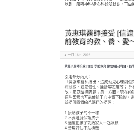
以到一般精神科/身心科診所就診，再由
黃惠琪醫師接受 [信誼
前教育的教、養、愛
一月 16th, 2016
黃惠琪醫師接受 [信誼 學前教育 數位雜誌採訪]，
引用部分內文：
「黃惠琪醫師指出，造成幼兒心理創傷
病狀態，或是個性、挫折容忍度等； 
故、家庭結構問題；另一方面，現在的
這些因素也可能使孩子心中留下陰影，
並提供四個給爸媽們的提醒：
1.接納孩子的不一樣
2.不要過度保護孩子
3.適度把孩子託給家人一起照顧
4.善用評估不貼標籤