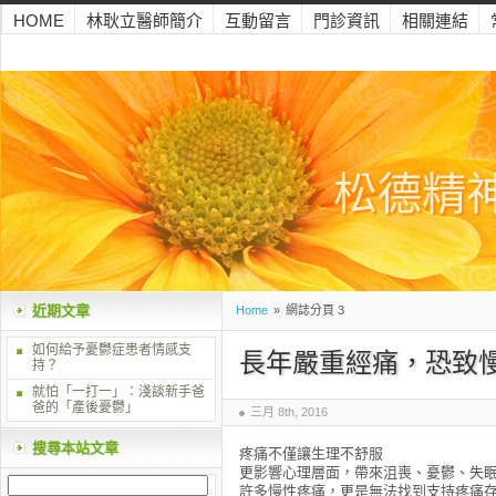
HOME
林耿立醫師簡介
互動留言
門診資訊
相關連結
松德精
近期文章
Home
»
網誌分頁 3
如何給予憂鬱症患者情感支
長年嚴重經痛，恐致
持？
就怕「一打一」：淺談新手爸
爸的「產後憂鬱」
三月 8th, 2016
搜尋本站文章
疼痛不僅讓生理不舒服
更影響心理層面，帶來沮喪、憂鬱、失眠.
許多慢性疼痛，更是無法找到支持疼痛