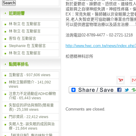
對於憂鬱症、躁鬱症、恐慌症、邊緣性人
或新興之自律神經失調，神經性疼痛，偏
近期迴響
EX：常見失眠，醫師輔以非安眠藥之營
另,老人失智症更可協助轉介專業合作醫
林 耿立
在
互動留言
可以提供適當物理治療以及語言治療…..
林 耿立
在
互動留言
洽詢電話02-8789-4477、02-2721-1218
害怕 在
互動留言
http://www.hwc.com.tw/news/index.ph
Stephanie 在
互動留言
林 耿立
在
互動留言
松德精神科診所
點閱率排名
互動留言
- 937,606 views
林耿立醫師簡介
- 141,092
views
注意力不足過動症ADHD藥物
介紹
- 65,443 views
失智症的評估與預防(簡易量
Comments are closed.
表)
- 25,198 views
門診資訊
- 22,412 views
失眠人生- 談失眠的成因與治
療
- 21,664 views
【經濟日報】專訪林耿立醫