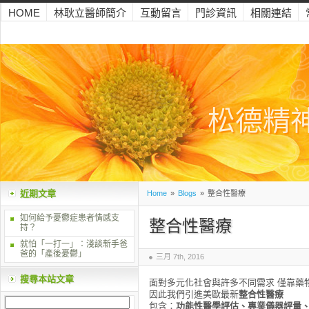
HOME
林耿立醫師簡介
互動留言
門診資訊
相關連結
松德精
近期文章
Home
»
Blogs
»
整合性醫療
如何給予憂鬱症患者情感支
整合性醫療
持？
就怕「一打一」：淺談新手爸
爸的「產後憂鬱」
三月 7th, 2016
搜尋本站文章
面對多元化社會與許多不同需求 僅靠藥
因此我們引進美歐最新
整合性醫療
包含：
功能性醫學評估、專業儀器評量