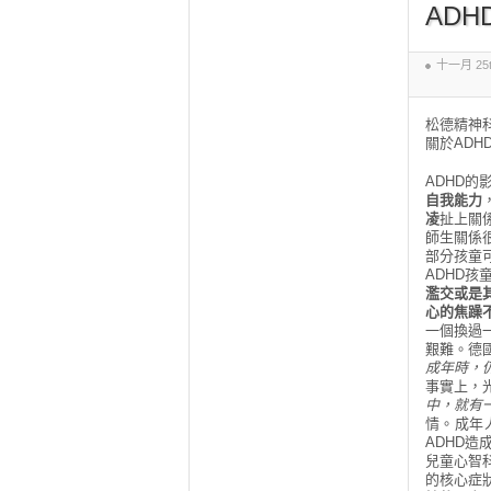
AD
十一月 25th
松德精神
關於ADH
ADHD
自我能力
凌
扯上關
師生關係
部分孩童
ADHD
濫交或是
心的焦躁
一個換過
艱難。德
成年時，仍
事實上，光
中，就有
情。成年
ADHD造
兒童心智
的核心症