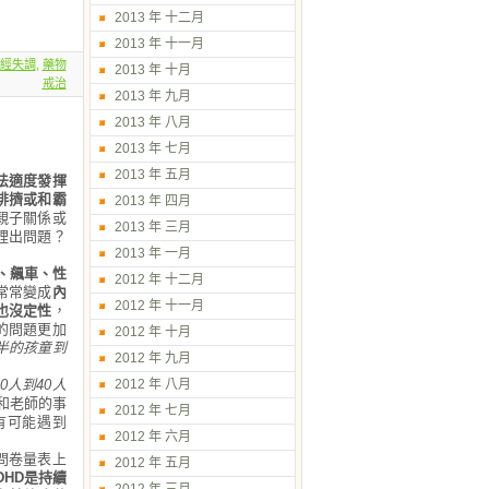
2013 年 十二月
2013 年 十一月
經失調
,
藥物
2013 年 十月
戒治
2013 年 九月
2013 年 八月
2013 年 七月
2013 年 五月
法適度發揮
排擠或和霸
2013 年 四月
親子關係或
2013 年 三月
裡出問題？
2013 年 一月
、飆車、性
2012 年 十二月
常常變成
內
2012 年 十一月
也沒定性
，
的問題更加
2012 年 十月
一半的孩童到
2012 年 九月
20人到40人
2012 年 八月
和老師的事
2012 年 七月
有可能遇到
2012 年 六月
問卷量表上
2012 年 五月
DHD是持續