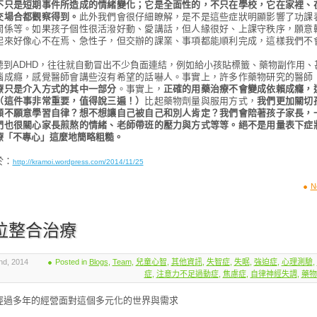
不只是短期事件所造成的情緒變化；它是全面性的，不只在學校，它在家裡、
交場合都觀察得到。
此外我們會很仔細瞭解，是不是這些症狀明顯影響了功課
關係等。如果孩子個性很活潑好動、愛講話，但人緣很好、上課守秩序，願意
起來好像心不在焉、急性子，但交辦的課業、事項都能順利完成，這樣我們不
聽到ADHD，往往就自動冒出不少負面連結，例如給小孩貼標籤、藥物副作用、
腦成癮，感覺醫師會講些沒有希望的話嚇人。事實上，許多作藥物研究的醫師
療只是介入方式的其中一部分
。事實上，
正確的用藥治療不會變成依賴成癮，
（這件事非常重要，值得說三遍！）
比起藥物劑量與服用方式，
我們更加關切
願不願意學習自律？想不想讓自己被自己和別人肯定？我們會陪著孩子家長，
們也很關心家長煎熬的情緒、老師帶班的壓力與方式等等。絕不是用量表下症
療「不專心」這麼地簡略粗糙。
於：
http://kramoi.wordpress.com/2014/11/25
N
位整合治療
d, 2014
Posted in
Blogs
,
Team
,
兒童心智
,
其他資訊
,
失智症
,
失眠
,
強迫症
,
心理測驗
,
症
,
注意力不足過動症
,
焦慮症
,
自律神經失調
,
藥物
經過多年的經營面對這個多元化的世界與需求