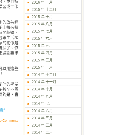
效，並且持
2016 年 一月
學習或工作
2015 年 十二月
2015 年 十月
到的改善經
2015 年 八月
子上扭來扭
2015 年 七月
時間縮短，
包等生活項
2015 年 六月
家的關係越
2015 年 五月
告狀了、作
更遑論要求
2015 年 四月
2015 年 三月
2015 年 一月
可以用這些
！
2014 年 十二月
2014 年 十一月
了他的學業
子甚至不需
2014 年 十月
要的是，喜
2014 年 九月
2014 年 七月
膠囊/
2014 年 六月
2014 年 五月
o Comments
2014 年 三月
2014 年 二月