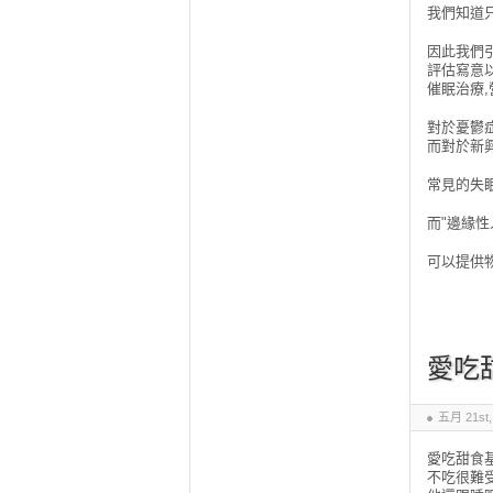
我們知道
因此我們
評估寫意
催眠治療,
對於憂鬱
而對於新興
常見的失
而"邊緣性
可以提供
愛吃
五月 21st,
愛吃甜食基
不吃很難