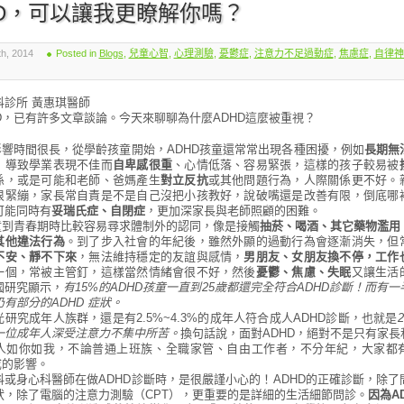
HD，可以讓我更瞭解你嗎？
, 2014
Posted in
Blogs
,
兒童心智
,
心理測驗
,
憂鬱症
,
注意力不足過動症
,
焦慮症
,
自律神
科診所 黃惠琪醫師
D，已有許多文章談論。今天來聊聊為什麼ADHD這麼被重視？
的影響時間很長，從學齡孩童開始，ADHD孩童還常常出現各種困擾，例如
長期無
，導致學業表現不佳而
自卑感很重
、心情低落、容易緊張，這樣的孩子較易被
係，或是可能和老師、爸媽產生
對立反抗
或其他問題行為，人際關係更不好。
很緊繃，家長常自責是不是自己沒把小孩教好，說破嘴還是改善有限，倒底哪
可能同時有
妥瑞氏症、自閉症
，更加深家長與老師照顧的困難。
孩童到青春期時比較容易尋求體制外的認同，像是接觸
抽菸、喝酒、其它藥物濫用
其他違法行為
。到了步入社會的年紀後，雖然外顯的過動行為會逐漸消失，但
不安、靜不下來
，無法維持穩定的友誼與感情，
男朋友、女朋友換不停，工作
一個，常被主管釘，這樣當然情緒會很不好，然後
憂鬱、焦慮、失眠
又讓生活
國研究顯示，
有15%的ADHD孩童一直到25歲都還完全符合ADHD診斷！而有
有部分的ADHD 症狀。
研究成年人族群，還是有2.5%~4.3%的成年人符合成人ADHD診斷，也就是
一位成年人深受注意力不集中所苦。
換句話說，面對ADHD，絕對不是只有家長
人如你如我，不論普通上班族、全職家管、自由工作者，不分年紀，大家都
成的影響。
科或身心科醫師在做ADHD診斷時，是很嚴謹小心的！ADHD的正確診斷，除了
狀，除了電腦的注意力測驗（CPT），更重要的是詳細的生活細節問診。
因為A