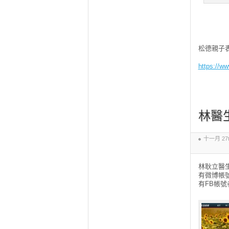
松德親子表
https://w
林醫
十一月 27th
林耿立醫
有微博帳
有FB帳號者可