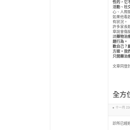
性的，它
活動、社
心、人際
如果他看
有狀況。
許多家長
章說會傷
調
藥物治
題行為。
歡自己？
方案。我
只開藥治
文章同登
全方
十一月 22n
診所已經