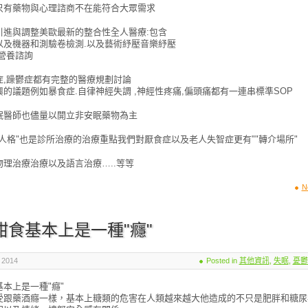
只有藥物與心理諮商不在能符合大眾需求
引進與調整美歐最新的整合性全人醫療:包含
以及機器和測驗卷檢測.以及藝術紓壓音樂紓壓
營養諮詢
症,躁鬱症都有完整的醫療規劃討論
的議題例如暴食症.自律神經失調 ,神經性疼痛,偏頭痛都有一連串標準SOP
眠醫師也儘量以開立非安眠藥物為主
人格"也是診所治療的治療重點我們對厭食症以及老人失智症更有""轉介場所"
物理治療治療以及語言治療…..等等
N
甜食基本上是一種"癮"
 2014
Posted in
其他資訊
,
失眠
,
憂鬱
本上是一種"癮"
受跟藥酒癮一樣，基本上糖類的危害在人類越來越大他造成的不只是肥胖和糖尿