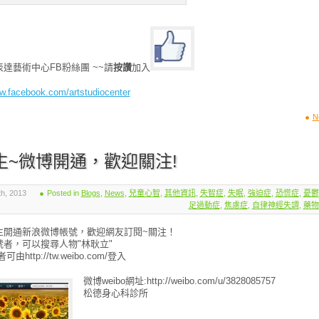
達藝術中心FB粉絲團 ~~請
按讚
加入
ww.facebook.com/artstudiocenter
N
生~微博開通，歡迎關注!
, 2013
Posted in
Blogs
,
News
,
兒童心智
,
其他資訊
,
失智症
,
失眠
,
強迫症
,
恐慌症
,
憂鬱
足過動症
,
焦慮症
,
自律神經失調
,
藥物
生開通新浪微博帳號，歡迎網友訂閱~關注！
號者，可以搜尋人物"林耿立"
由http://tw.weibo.com/登入
微博weibo網址:http://weibo.com/u/3828085757
松德身心科診所