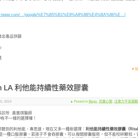
www.teepr.com/…/google%E7%B5%B1%E8%A8%88%E4%BA%86%E…/
推出毒品快篩
心
憾
N
alin LA 利他能持續性藥效膠囊
, 2014
Posted in
Blogs
,
兒童心智
,
注意力不足過動
科診所 黃惠琪醫師
D有不一樣的選擇囉！
常聽到的利他能、專思達，現在又多一種新選擇：
利他能持續性藥效膠囊（Ritali
in LA是一種口服膠囊，若孩子不會吞膠囊，可以撥開膠囊服用，但不能咬碎顆粒