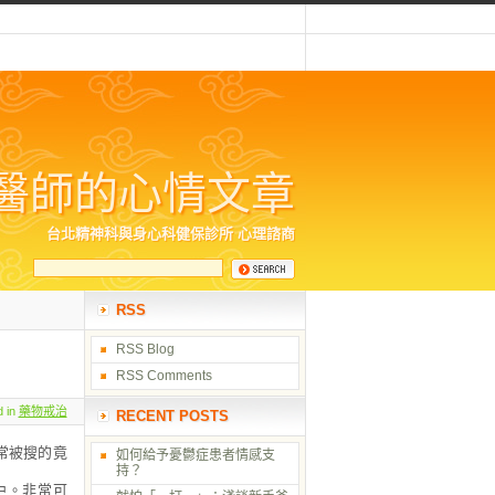
醫師的心情文章
台北精神科與身心科健保診所 心理諮商
RSS
RSS Blog
RSS Comments
d in
藥物戒治
RECENT POSTS
常被搜的竟
如何給予憂鬱症患者情感支
持？
中。非常可