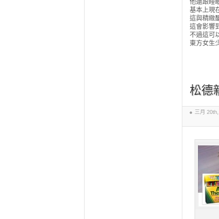
他還跟睡
基本上現在
這與精緻
這會影響
不過這可
東方女生
松德
三月 20th,