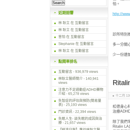
怕。
近期迴響
http://
林 耿立
在
互動留言
林 耿立
在
互動留言
診所特別
害怕 在
互動留言
Stephanie 在
互動留言
多一分關
林 耿立
在
互動留言
少一份遺
點閱率排名
互動留言
- 936,979 views
林耿立醫師簡介
- 140,941
Rit
views
注意力不足過動症ADHD藥物
介紹
- 65,278 views
十二月 12th
失智症的評估與預防(簡易量
表)
- 25,193 views
松德身心
治療ADH
門診資訊
- 22,394 views
失眠人生- 談失眠的成因與治
除了我們
療
- 21,657 views
Rital
【經濟日報】專訪林耿立醫