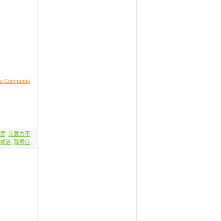
o Comments
症
,
注意力不
戒治
,
躁鬱症