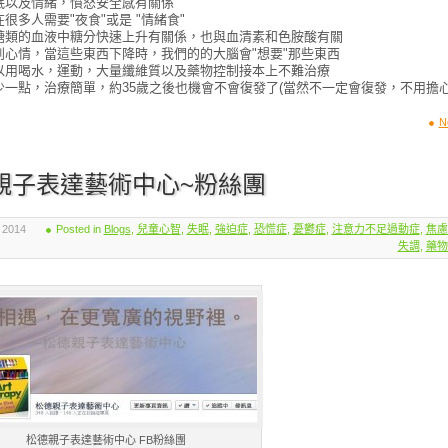
眠以及情緒，憤怒安全感有關係
很多人需要"夜食"或是 "情緒食"
醣類的血液中糖分快速上升有關係，也與血清素和色胺酸有關
到心情，當這些東西下降時，我們的的大腦會"想要"那些東西
以用喝水，運動，大量纖維質以及藥物控制接本上不難治療
少一點，治療簡單，約35歲之後也機會不會復發了(當然不一定會復發，不用擔心
N
親子表達藝術中心~粉絲團
 2014
Posted in
Blogs
,
兒童心智
,
失眠
,
強迫症
,
恐慌症
,
憂鬱症
,
注意力不足過動症
,
焦慮
失調
,
藥物
松德親子表達藝術中心 FB粉絲團