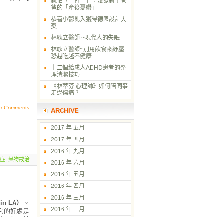
就怕「一打一」：淺談新手爸
爸的「產後憂鬱」
恭喜小鬱亂入獲得德國設計大
獎
林耿立醫師 ~現代人的失眠
林耿立醫師~別用飲食來紓壓
恐越吃越不健康
十二個給成人ADHD患者的整
理清潔技巧
《林萃芬 心理師》如何陪同事
走過傷痛？
o Comments
ARCHIVE
2017 年 五月
2017 年 四月
2016 年 九月
症
,
藥物戒治
2016 年 六月
2016 年 五月
2016 年 四月
2016 年 三月
n LA）
。
2016 年 二月
。它的好處是