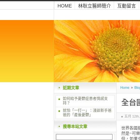
HOME
林耿立醫師簡介
互動留言
近期文章
Home
»
Blo
如何給予憂鬱症患者情感支
全台
持？
就怕「一打一」：淺談新手爸
爸的「產後憂鬱」
五月 12th,
搜尋本站文章
世界各國
然是~可樂
但，如果