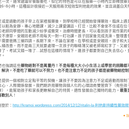
吃一次，通常建議早餐飯後吃，但它的特色是可以在服藥一小時內立即釋放藥
效6~8小時，這種設計很接近一天服用兩次短效型利他能的效果，並且涵蓋白天
足或是過動的孩子早上在家裡服藥後，到學校時已經開始發揮藥效，臨床上遇
可以較為安靜、專心地聽課，減少上課愛講話、打岔，比較不會坐不住或在位
和老師同學間的互動減少紛爭或衝突。治療時間更長，可以看到孩子寫作業的
較不潦草，安親班老師不用每天一對一盯功課，孩子回家後完成洗澡、整理書
不需要爸媽三催四請。長期下來，不論在家裡、在學校或是安親班，孩子和大
人緣改善，而不是兩三天就要處理一次孩子的聯絡簿又被老師寫紅字了、又被
齊了、考試又錯一堆了…試想在這樣的情境下，連孩子都要對自己失去信心，
步。
們也強調這些
藥物絕對不是萬靈丹！不是每種大大小小生活上或學習的困難都
」解決，不是吃了藥就可以不努力，也不是注意力不足的孩子都是被藥物給控制
是提供一個相對立足點平等的契機，讓孩子不要因為注意力不足或過動而限制
信心、人際關係發展。我們期許用藥物與個人化的心理諮商雙管齊下（有些孩
療），能幫助孩子和家長更瞭解自己的特質，適性發展自己獨特的能力。
最重
喜歡別人
！
刊登於：
http://kramoi.wordpress.com/2014/12/12/ritalin-la-利他能持續性藥效
N