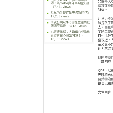
只要每天
師，談GABA與自律神經失調
續釋放藥
- 17,441 views
所需。
常見的失智症量表(家屬參考)
-
17,288 views
注意力不
研究發現ADHD的兒童體內鎂
驗是孩子
鋅濃度偏低
- 14,131 views
去，而且
字體工整
心碎症候群：太過傷心或激動
真得會讓心臟出問題！
-
目也比較
13,152 views
發親近，
業又交不
他力求進
但同時我
「聰明豆
藥物可以
表現和自
要藥物治
歡自己和
文章同步