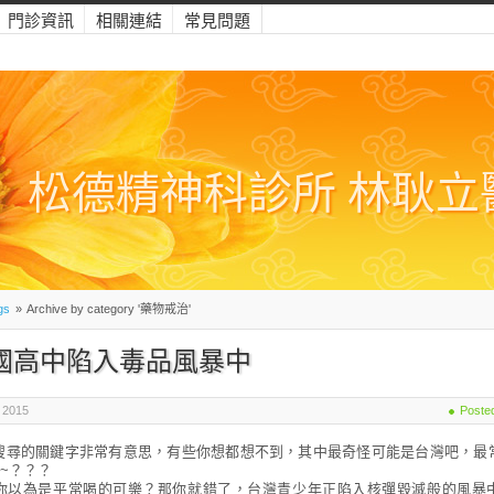
門診資訊
相關連結
常見問題
松德精神科診所 林耿立
gs
»
Archive by category '藥物戒治'
國高中陷入毒品風暴中
 2015
Poste
搜尋的關鍵字非常有意思，有些你想都想不到，其中最奇怪可能是台灣吧，最
~？？？
你以為是平常喝的可樂？那你就錯了，台灣青少年正陷入核彈毀滅般的風暴