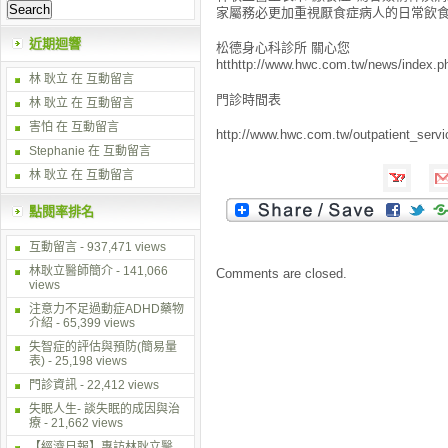
家屬務必更加重視厭食症病人的日常飲
近期迴響
松德身心科診所 關心您
htthttp://www.hwc.com.tw/news/index
林 耿立
在
互動留言
門診時間表
林 耿立
在
互動留言
害怕 在
互動留言
http://www.hwc.com.tw/outpatient_servi
Stephanie 在
互動留言
林 耿立
在
互動留言
點閱率排名
互動留言
- 937,471 views
林耿立醫師簡介
- 141,066
Comments are closed.
views
注意力不足過動症ADHD藥物
介紹
- 65,399 views
失智症的評估與預防(簡易量
表)
- 25,198 views
門診資訊
- 22,412 views
失眠人生- 談失眠的成因與治
療
- 21,662 views
【經濟日報】專訪林耿立醫