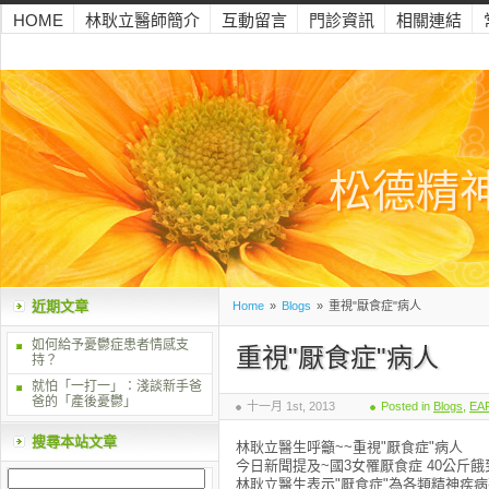
HOME
林耿立醫師簡介
互動留言
門診資訊
相關連結
松德精
近期文章
Home
»
Blogs
»
重視"厭食症"病人
如何給予憂鬱症患者情感支
重視"厭食症"病人
持？
就怕「一打一」：淺談新手爸
爸的「產後憂鬱」
十一月 1st, 2013
Posted in
Blogs
,
EA
搜尋本站文章
林耿立醫生呼籲~~重視"厭食症"病人
今日新聞提及~國3女罹厭食症 40公斤餓
林耿立醫生表示"厭食症"為各類精神疾