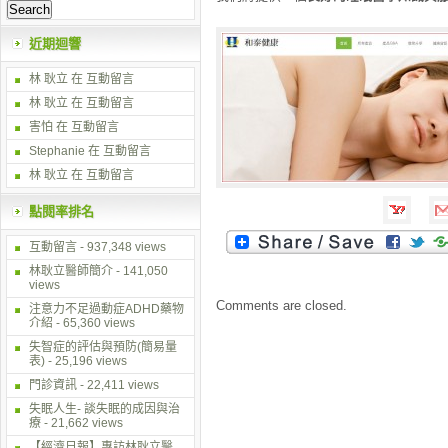
近期迴響
林 耿立
在
互動留言
林 耿立
在
互動留言
害怕 在
互動留言
Stephanie 在
互動留言
林 耿立
在
互動留言
點閱率排名
互動留言
- 937,348 views
林耿立醫師簡介
- 141,050
views
Comments are closed.
注意力不足過動症ADHD藥物
介紹
- 65,360 views
失智症的評估與預防(簡易量
表)
- 25,196 views
門診資訊
- 22,411 views
失眠人生- 談失眠的成因與治
療
- 21,662 views
【經濟日報】專訪林耿立醫