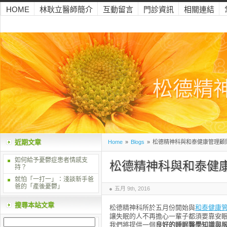
HOME
林耿立醫師簡介
互動留言
門診資訊
相關連結
松德精
近期文章
Home
»
Blogs
»
松德精神科與和泰健康管理顧
如何給予憂鬱症患者情感支
松德精神科與和泰健
持？
就怕「一打一」：淺談新手爸
爸的「產後憂鬱」
五月 9th, 2016
搜尋本站文章
松德精神科所於五月份開始與
和泰健康
讓失眠的人不再擔心一輩子都須要靠安眠
我們將提供一個
良好的睡眠醫學知識與服