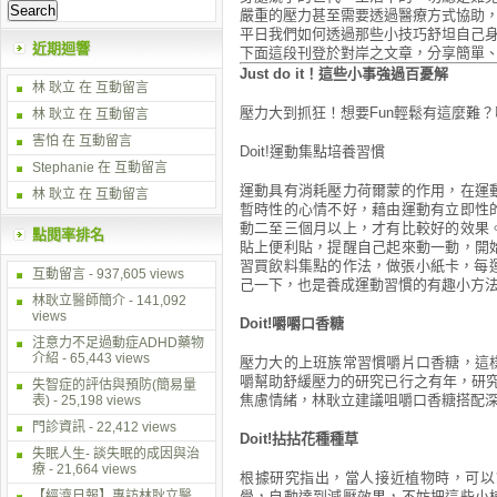
嚴重的壓力甚至需要透過醫療方式協助
平日我們如何透過那些小技巧舒坦自己
近期迴響
下面這段刊登於對岸之文章，分享簡單
Just do it！這些小事強過百憂解
林 耿立
在
互動留言
壓力大到抓狂！想要Fun輕鬆有這麼難
林 耿立
在
互動留言
害怕 在
互動留言
Doit!運動集點培養習慣
Stephanie 在
互動留言
運動具有消耗壓力荷爾蒙的作用，在運
林 耿立
在
互動留言
暫時性的心情不好，藉由運動有立即性
動二至三個月以上，才有比較好的效果
點閱率排名
貼上便利貼，提醒自己起來動一動，開
習買飲料集點的作法，做張小紙卡，每
互動留言
- 937,605 views
己一下，也是養成運動習慣的有趣小方
林耿立醫師簡介
- 141,092
views
Doit!嚼嚼口香糖
注意力不足過動症ADHD藥物
介紹
- 65,443 views
壓力大的上班族常習慣嚼片口香糖，這
嚼幫助舒緩壓力的研究已行之有年，研
失智症的評估與預防(簡易量
焦慮情緒，林耿立建議咀嚼口香糖搭配
表)
- 25,198 views
門診資訊
- 22,412 views
Doit!拈拈花種種草
失眠人生- 談失眠的成因與治
療
- 21,664 views
根據研究指出，當人接近植物時，可以
【經濟日報】專訪林耿立醫
覺，自動達到減壓效果，不妨把這些小