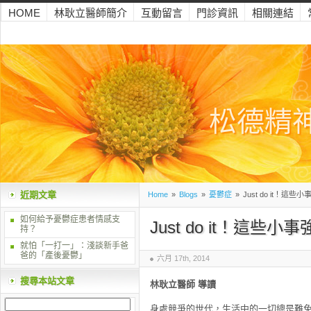
HOME
林耿立醫師簡介
互動留言
門診資訊
相關連結
松德精
近期文章
Home
»
Blogs
»
憂鬱症
»
Just do it！這
如何給予憂鬱症患者情感支
Just do it！這些
持？
就怕「一打一」：淺談新手爸
爸的「產後憂鬱」
六月 17th, 2014
搜尋本站文章
林耿立醫師 導讀
身處競爭的世代，生活中的一切總是難