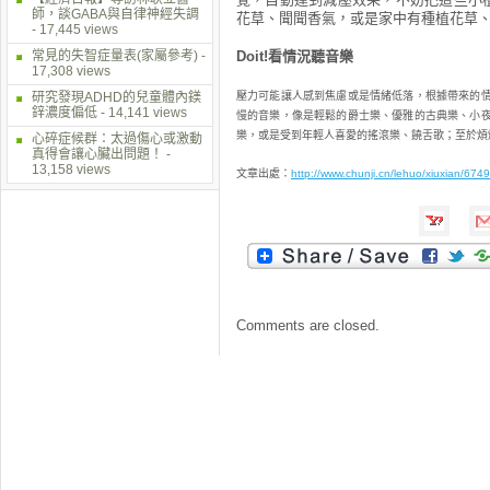
師，談GABA與自律神經失調
花草、聞聞香氣，或是家中有種植花草
- 17,445 views
常見的失智症量表(家屬參考)
-
Doit!看情況聽音樂
17,308 views
研究發現ADHD的兒童體內鎂
壓力可能讓人感到焦慮或是情緒低落，根據帶來的
鋅濃度偏低
- 14,141 views
慢的音樂，像是輕鬆的爵士樂、優雅的古典樂、小
樂，或是受到年輕人喜愛的搖滾樂、饒舌歌；至於煩
心碎症候群：太過傷心或激動
真得會讓心臟出問題！
-
13,158 views
文章出處：
http://www.chunji.cn/lehuo/xiuxian/6749
Comments are closed.