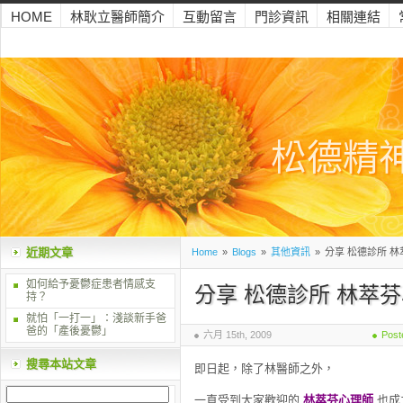
HOME
林耿立醫師簡介
互動留言
門診資訊
相關連結
松德精
近期文章
Home
»
Blogs
»
其他資訊
»
分享 松德診所 林
如何給予憂鬱症患者情感支
分享 松德診所 林萃
持？
就怕「一打一」：淺談新手爸
爸的「產後憂鬱」
六月 15th, 2009
Post
搜尋本站文章
即日起，除了林醫師之外，
一直受到大家歡迎的
林萃芬心理師
也成