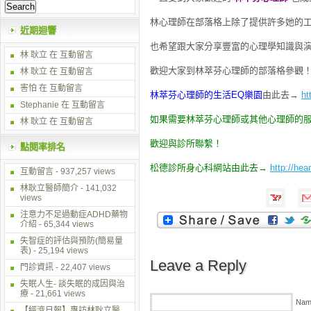
林心理師在部落格上除了提供許多她的
近期迴響
也希望跟大家分享豐富的心理學知識與
林 耿立
在
互動留言
歡迎大家到林萃芬心理師的部落格參觀
林 耿立
在
互動留言
害怕 在
互動留言
林萃芬心理師的生活EQ樂園
由此去→
ht
Stephanie 在
互動留言
如果需要林萃芬心理師或其他心理師的
林 耿立
在
互動留言
歡迎與診所聯繫！
點閱率排名
松德診所身心科網站由此去→
http://he
互動留言
- 937,257 views
林耿立醫師簡介
- 141,032
views
注意力不足過動症ADHD藥物
介紹
- 65,344 views
失智症的評估與預防(簡易量
表)
- 25,194 views
Leave a Reply
門診資訊
- 22,407 views
失眠人生- 談失眠的成因與治
療
- 21,661 views
Name
【經濟日報】專訪林耿立醫