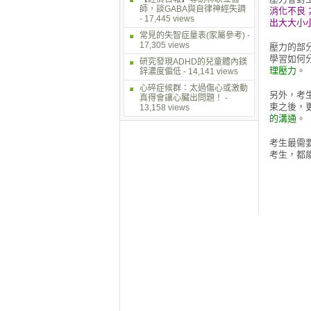
師，談GABA與自律神經失調
消化不良
- 17,445 views
出大大小
常見的失智症量表(家屬參考)
-
17,305 views
壓力的部
學習如何
研究發現ADHD的兒童體內鎂
理壓力
。
鋅濃度偏低
- 14,141 views
心碎症候群：太過傷心或激動
另外，考
真得會讓心臟出問題！
-
束之後，
13,158 views
的溝通
。
考生最需
考生，都