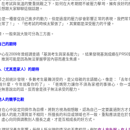
6℃！在考試與氣溫的雙重挑戰之下，如何在大考期間不被壓力擊垮，擁有良好的
天想跟大家聊聊這個話題。
力是一種督促自己進步的動力，但是過度的壓力卻會影響正常的表現，我們常
失常了！」、「他考試的時候太緊張了」，其實都是深受壓力的干擾。
源，一般來說大致可分為三方面。
自己的期待
心在2009年曾經調查過「基測考生與家長壓力」，結果發現基測成績在PR50
，推測可能是因為無法掌握學習內容而產生焦慮。
人（尤其是家人）的期待
師之前統計發現，多數考生最難消受的，是父母親的言語關心。像是：「去年
說什麼，今年就看你的了」、「爸媽努力讓你不須為家裡的事操心，你一
些無意說出的話，反而會是孩子無法承受的壓力。
他人的競爭比較
會在心中設定同儕作為目標，將對方視為假想敵，認為自己一定要贏過對方才
每個人的能力潛質並不相同，所擅長的科目或領域也不一致，重點應該是在於
，虛心向同儕請教別人擅長之處，才是互相成長的好方式。
生理狀況產生影響，每個人所出現的情況也不盡相同，例如
有人會失眠，有人