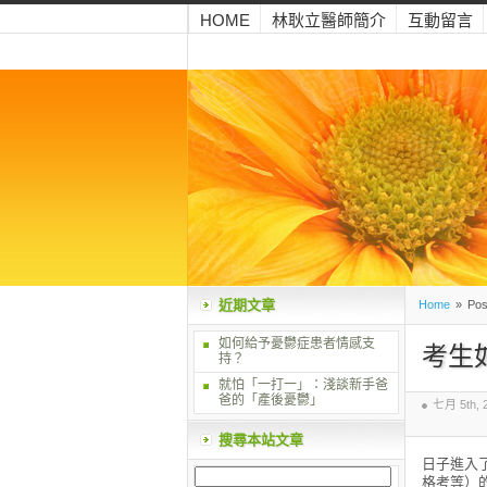
HOME
林耿立醫師簡介
互動留言
近期文章
Home
»
Pos
如何給予憂鬱症患者情感支
考生
持？
就怕「一打一」：淺談新手爸
爸的「產後憂鬱」
七月 5th, 
搜尋本站文章
日子進入
格考等）