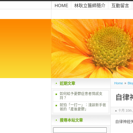
HOME
林耿立醫師簡介
互動留言
近期文章
Home
»
Blo
如何給予憂鬱症患者情感支
自律
持？
就怕「一打一」：淺談新手爸
爸的「產後憂鬱」
十月 10th,
搜尋本站文章
自律神經失