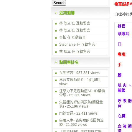
希望越多V
近期迴響
自律神經失
林 耿立
在
互動留言
器官
林 耿立
在
互動留言
頭眼耳
害怕 在
互動留言
口
Stephanie 在
互動留言
林 耿立
在
互動留言
喉嚨
點閱率排名
手
互動留言
- 937,351 views
腳
林耿立醫師簡介
- 141,051
views
肌肉、
關節
注意力不足過動症ADHD藥物
介紹
- 65,360 views
呼吸器
失智症的評估與預防(簡易量
官
表)
- 25,196 views
門診資訊
- 22,411 views
心臟
失眠人生- 談失眠的成因與治
療
- 21,662 views
血液循
環
【經濟日報】專訪林耿立醫