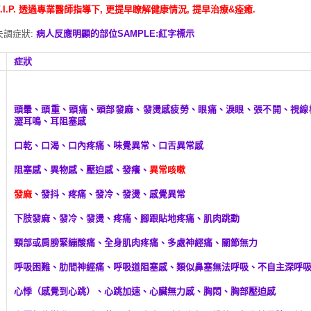
.I.P. 透過專業醫師指導下, 更提早瞭解健康情況, 提早治療&痊癒.
調症狀:
病人反應明顯的部位SAMPLE:紅字標示
症狀
頭暈、頭重、頭痛、頭部發麻、發燙感疲勞、眼痛、淚眼、張不開、視線
澀耳鳴、耳阻塞感
口乾、口渴、口內疼痛、味覺異常、口舌異常感
阻塞感、異物感、壓迫感、發癢、
異常咳嗽
發麻
、發抖、疼痛、發冷、發燙、感覺異常
下肢發麻、發冷、發燙、疼痛、腳跟貼地疼痛、肌肉跳動
頸部或肩膀緊繃酸痛、全身肌肉疼痛、多處神經痛、關節無力
呼吸困難、肋間神經痛、呼吸道阻塞感、類似鼻塞無法呼吸、不自主深呼
心悸（感覺到心跳）、心跳加速、心臟無力感、胸悶、胸部壓迫感