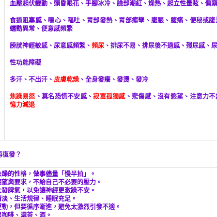
血壓起伏變動、頭昏眼花、手腳冰冷、臉部潮紅、燥熱、起立性暈眩、偏
食道阻塞感、噁心、嘔吐、胃部發熱、胃部痙攣、腹脹、腹痛、便秘或腹
蠕動異常、便意感頻繁
膀胱神經敏感、尿意感頻繁、
頻尿
、排尿不易、排尿後不適感、殘尿感、
性功能障礙
多汗、不出汗、
皮膚乾燥
、全身發癢、發燙、發冷
焦躁易怒
、莫名恐慌不安感、
寂寞孤獨感
、悲傷感、沒有慾望、注意力不
憶力減退
再復發？
急躁的性格，做事儘量「慢半拍」。
期望與要求，不給自己不必要的壓力。
大發脾氣，以免讓神經更激躁不安。
清淡、生活規律、睡眠充足。
運動，但要循序漸進，避免太激烈引發不適。
喝咖啡、濃茶、酒。