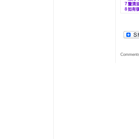
７釐清
８如有
Comments 