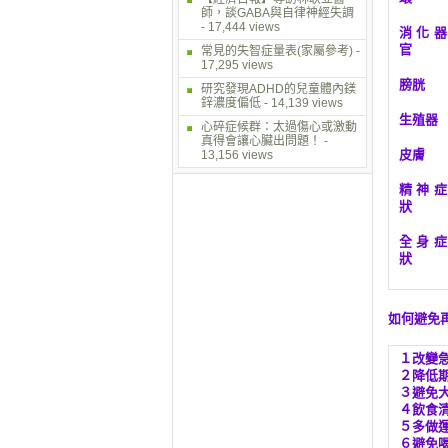
師，談GABA與自律神經失調
- 17,444 views
消化器
官
常見的失智症量表(家屬參考)
-
17,295 views
膀胱
研究發現ADHD的兒童體內鎂
鋅濃度偏低
- 14,139 views
生殖器
心碎症候群：太過傷心或激動
真得會讓心臟出問題！
-
皮膚
13,156 views
精神症
狀
全身症
狀
如何避免
１改變
２降低
３避免
４飲食
５多做
６避免