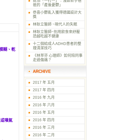
就怕「一打一」：淺談新手爸
爸的「產後憂鬱」
恭喜小鬱亂入獲得德國設計大
獎
林耿立醫師 ~現代人的失眠
林耿立醫師~別用飲食來紓壓
恐越吃越不健康
十二個給成人ADHD患者的整
理清潔技巧
模糊、乾
《林萃芬 心理師》如何陪同事
走過傷痛？
ARCHIVE
2017 年 五月
2017 年 四月
2016 年 九月
2016 年 六月
2016 年 五月
吸或嘆氣
2016 年 四月
2016 年 三月
2016 年 二月